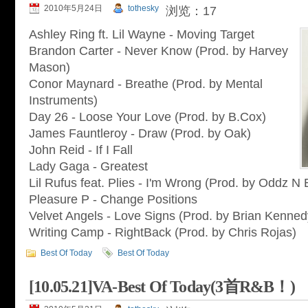
2010年5月24日
tothesky
浏览：17
Ashley Ring ft. Lil Wayne - Moving Target
Brandon Carter - Never Know (Prod. by Harvey
Mason)
Conor Maynard - Breathe (Prod. by Mental
Instruments)
Day 26 - Loose Your Love (Prod. by B.Cox)
James Fauntleroy - Draw (Prod. by Oak)
John Reid - If I Fall
Lady Gaga - Greatest
Lil Rufus feat. Plies - I'm Wrong (Prod. by Oddz N
Pleasure P - Change Positions
Velvet Angels - Love Signs (Prod. by Brian Kenned
Writing Camp - RightBack (Prod. by Chris Rojas)
Best Of Today
Best Of Today
[10.05.21]VA-Best Of Today(3首R&B！)