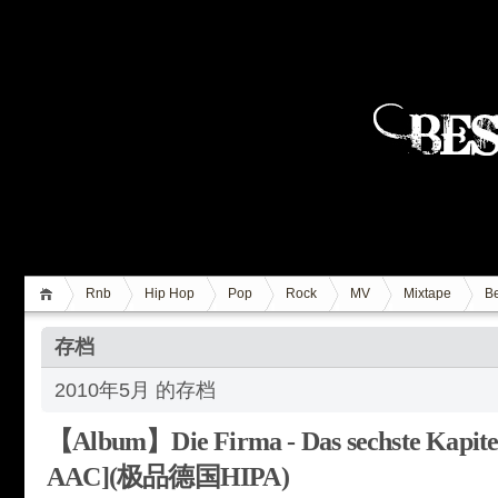
Rnb
Hip Hop
Pop
Rock
MV
Mixtape
Be
存档
2010年5月 的存档
【Album】Die Firma - Das sechste Kapitel 
AAC](极品德国HIPA)