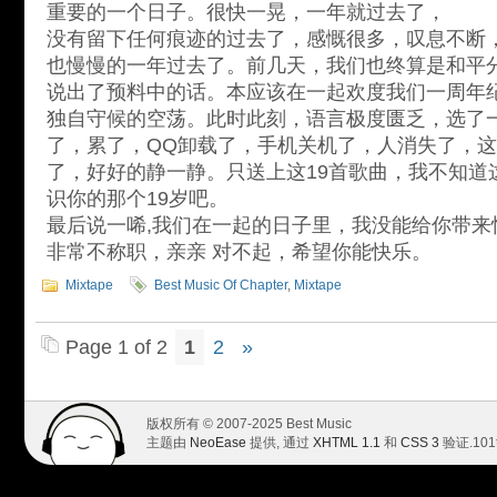
重要的一个日子。很快一晃，一年就过去了，
没有留下任何痕迹的过去了，感慨很多，叹息不断
也慢慢的一年过去了。前几天，我们也终算是和平
说出了预料中的话。本应该在一起欢度我们一周年
独自守候的空荡。此时此刻，语言极度匮乏，选了
了，累了，QQ卸载了，手机关机了，人消失了，
了，好好的静一静。只送上这19首歌曲，我不知道
识你的那个19岁吧。
最后说一唏,我们在一起的日子里，我没能给你带来
非常不称职，亲亲 对不起，希望你能快乐。
Mixtape
Best Music Of Chapter
,
Mixtape
Page 1 of 2
1
2
»
版权所有 © 2007-2025 Best Music
主题由
NeoEase
提供, 通过
XHTML 1.1
和
CSS 3
验证.
101