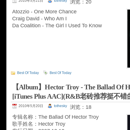
2010年5月21日
tothesky
浏览：20
Atozzio - One More Chance
Craig David - Who Am I
Da Coalition - The Girl I Used To Know
Best Of Today
Best Of Today
【Album】Hector Troy - The Ballad Of He
[iTunes Plus AAC](R&B老砖推荐挺不
2010年5月20日
tothesky
浏览：18
专辑名称：The Ballad Of Hector Troy
歌手姓名：Hector Troy