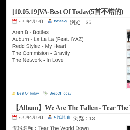
[10.05.19]VA-Best Of Today(5首不错的)
2010年5月19日
tothesky
浏览：35
Aren B - Bottles
Auburn - La La La (Feat. IYAZ)
Redd Stylez - My Heart
The Commision - Gravity
The Network - In Love
Best Of Today
Best Of Today
【Album】We Are The Fallen - Tear The 
2010年5月19日
N的进行曲
浏览：13
专辑名称：Tear The World Down