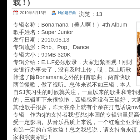
载！)
2010年5月13日
N的进行曲
浏览：13
专辑名称：Bonamana（美人啊！）4th Album
歌手姓名：Super Junior
发行日期：2010.05.13
专辑流派：Rnb、Pop、Dance
专辑大小：99MB 320K
专辑介绍：E.L.F必须收录，大家赶紧围观！刚才
去银行办事去了，没有及时上传，哎，路上听歌
筛选了除Bonamana之外的四首歌曲，两首快歌
两首慢歌，做了视听。总体来说不如三辑，本人
自SJ实习生的时候就关注，一直以来的歌曲和专辑
的，三辑听下来很惊艳，四辑感觉没有三辑好，大
其他歌手很多，昨天在路上就有个亲在打电话说mv
专辑。作为sj的支持者我想说sj本国的专辑销量是
受一定影响。从音乐品质上来说，一个红遍全亚洲
创造一定的市场效益！总之我想说，请支持俞永镇，宋
家和演奏家吧！