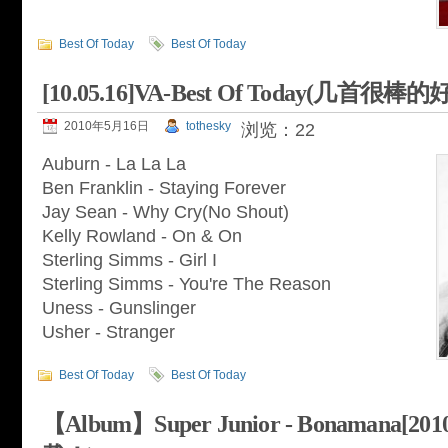
Best Of Today
Best Of Today
[10.05.16]VA-Best Of Today(几首很
2010年5月16日
tothesky
浏览：22
Auburn - La La La
Ben Franklin - Staying Forever
Jay Sean - Why Cry(No Shout)
Kelly Rowland - On & On
Sterling Simms - Girl I
Sterling Simms - You're The Reason
Uness - Gunslinger
Usher - Stranger
Best Of Today
Best Of Today
【Album】Super Junior - Bonamana[20