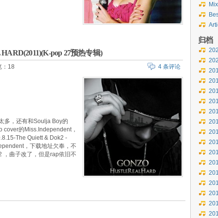
Mix
Bes
Art
归档
20
 HARD(2011)(K-pop 27预热专辑)
20
：18
4 条评论
20
20
20
20
20
，还有和Soulja Boy的
20
er的Miss.Independent，
20
-The Quiett & Dok2 -
20
Independent，下载地址欠奉，不
20
pt 2 ，曲子改了，但是rap依旧不
20
20
20
20
20
20