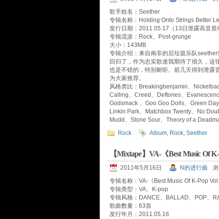
歌手姓名：Seether
专辑名称：Holding Onto Strings Better Left
发行日期：2011.05.17（13日泄露高音
专辑流派：Rock、Post-grunge
大小：143MB
专辑介绍：来自南非的后垃圾乐队seeth
回归了，作为忠实歌迷我期待了很久，这
也是不错的，特别耐听。前几天得到泄露
为大家推荐。
风格类比：Breakingbenjamin、Nickelba
Calling、Creed、Deftones、Evanescenc
Godsmack 、Goo Goo Dolls、Green D
Linkin Park、Matchbox Twenty、No Doub
Mudd、Stone Sour、Theory of a Dead
Rock
Album
,
Rock
,
Seether
【Mixtape】VA-《Best Music Of K-
2011年5月16日
N的进行曲
浏
专辑名称：VA-《Best Music Of K-Pop Vol
专辑类型：VA、K-pop
专辑风格：DANCE、BALLAD、POP、R&B
歌曲数量：63首
发行年月：2011.05.16