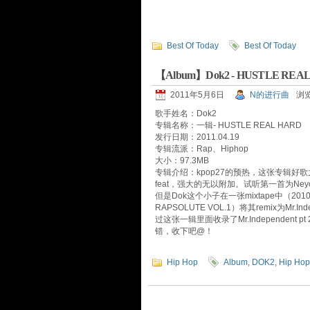
Best Of Today
Best Of Today
【Album】Dok2 - HUSTLE REAL
2011年5月6日
N的进行曲
浏览
歌手姓名：Dok2
专辑名称：一辑- HUSTLE REAL HARD
发行日期：2011.04.19
专辑流派：Rap、Hiphop
大小：97.3MB
专辑介绍：kpop27的预热，这张专辑好歌太多
feat，强大的无以附加。试听第一首为Neyo cov
但是Dok这个小子在一张mixtape中（2010.8.15
RAPSOLUTE VOL.1）将其remix为Mr.
过这张一辑里面收录了Mr.Independent 
错，收下吧@！
Hip Hop
Album
,
DOK2
,
Hip Hop