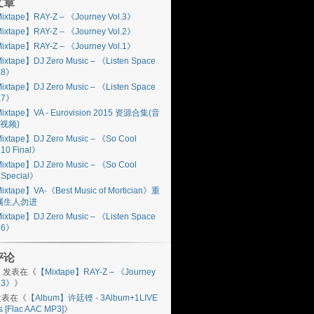
文章
ixtape】RAY-Z – 《Journey Vol.3》
ixtape】RAY-Z – 《Journey Vol.2》
ixtape】RAY-Z – 《Journey Vol.1》
ixtape】DJ Zero Music – 《Listen Space
l.8》
ixtape】DJ Zero Music – 《Listen Space
l.7》
ixtape】VA - Eurovision 2015 资源合集(音
视频)
ixtape】DJ Zero Music – 《So Cool
.10 Final》
ixtape】DJ Zero Music – 《So Cool
.Special》
ixtape】VA-《Best Music of Mortician》重
属生人勿进
ixtape】DJ Zero Music – 《Listen Space
l.6》
评论
n
发表在《
【Mixtape】RAY-Z – 《Journey
l.3》
》
表在《
【Album】许廷铿 - 3Album+1LIVE
s [Flac AAC MP3]
》