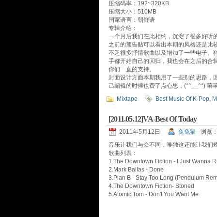
压缩码率：192~320KB
压缩大小：510MB
国家语言：朝鲜语
专辑介绍：
一个月后我们在此相约，沉淀了很多好听
之前的预告贴可以看出本期的风格还是比较
不乏很多抒情歌曲以及增加了一些电子、
手都开始自己的回归，我也会在之后的合
你们一直的支持。
封面设计方面本期我用了一些别的思路，
己编辑的时候也费了点心思，(*^__^*) 
Mixtape
Best Music Of K-Pop
,
M
[2011.05.12]VA-Best Of Today
2011年5月12日
兔兔猫
浏览：
音乐让我们与众不同，唯独这还能让我们
歌曲列表：
1.The Downtown Fiction - I Just Wanna 
2.Mark Ballas - Done
3.Plan B - Stay Too Long (Pendulum Rem
4.The Downtown Fiction- Stoned
5.Atomic Tom - Don't You Want Me