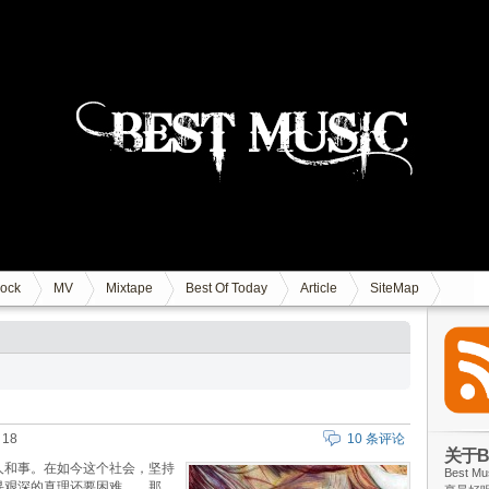
ock
MV
Mixtape
Best Of Today
Article
SiteMap
18
10 条评论
关于Be
人和事。在如今这个社会，坚持
Best
寻艰深的真理还要困难……那