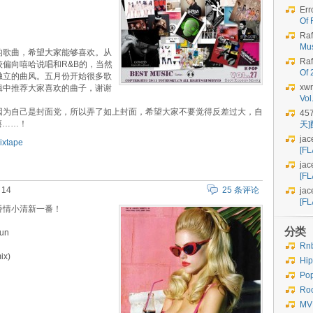
Err
Of 
Raf
Mu
的歌曲，希望大家能够喜欢。从
Raf
偏向嘻哈说唱和R&B的，当然
Of
独立的曲风。五月份开始很多歌
xwr
辑中推荐大家喜欢的曲子，谢谢
Vo
因为自己是封面党，所以弄了如上封面，希望大家不要觉得反差过大，自
45
嘻嘻……！
天
jac
ixtape
[FL
jac
[FL
14
25 条评论
jac
[FL
矫情小清新一番！
分类
Run
Rn
ix)
Hi
Po
Ro
MV