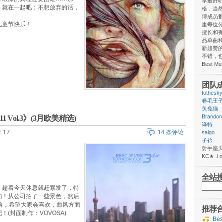
享最好
，就在一起吧；不想放弃的话，
格，当
博成员
儿童节快乐！
重每位
擅长和
品单曲和
新超赞
不错，
Best M
团队
tothesk
卷毛王
兔兔猫
Brandon
2011 Vol.3》(3月欧美精选)
译特
17
14 条评论
saigo
子衿
射手
ΚС★
全站
搜
！趁着今天休息就赶紧发了，特
索：
的！从公司拍了一些景色，然后
哈哈，希望大家会喜欢，曲风方面
推荐
(封面制作：VOVOSA)
Be