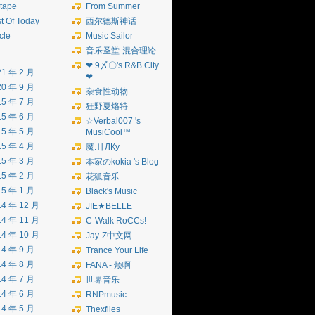
tape
From Summer
t Of Today
西尔德斯神话
icle
Music Sailor
音乐圣堂-混合理论
❤ 9〆〇's R&B City
21 年 2 月
❤
20 年 9 月
杂食性动物
15 年 7 月
狂野夏烙特
15 年 6 月
☆Verbal007 's
15 年 5 月
MusiCool™
15 年 4 月
魔.〢ЛКу
15 年 3 月
本家のkokia 's Blog
15 年 2 月
花狐音乐
15 年 1 月
Black's Music
14 年 12 月
JIE★BELLE
14 年 11 月
C-Walk RoCCs!
14 年 10 月
Jay-Z中文网
14 年 9 月
Trance Your Life
14 年 8 月
FANA - 烦啊
14 年 7 月
世界音乐
14 年 6 月
RNPmusic
14 年 5 月
Thexfiles