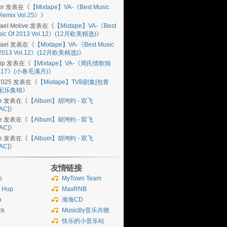
or
发表在《
【Mixtape】VA-《Best Music
Remix Vol.25》
》
ael Molive
发表在《
【Mixtape】VA-《Best
sic Of 2013 Vol.12》(12月欧美精选)
》
ael
发表在《
【Mixtape】VA-《Best Music
 2013 Vol.12》(12月欧美精选)
》
ip
发表在《
【Mixtape】VA-《周氏情歌辑
l.17》(小卷毛满月)
》
7025
发表在《
【Mixtape】TVB剧集[包青
]配乐集锦
》
e
发表在《
【Album】胡鸿钧 - 双飞
AC]
》
e
发表在《
【Album】胡鸿钧 - 双飞
AC]
》
e
发表在《
【Album】胡鸿钧 - 双飞
AC]
》
友情链接
b
MyTown Team
p Hop
MaxRNB
p
海海CD
ck
MusicBy音乐共晓
快乐的小音乐站