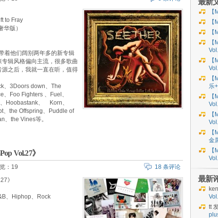
最新
【M
 to Fray
【M
质奢华版）
【M
【M
Vo
er带着他们阔别两年多的新专辑
【M
张专辑风格偏向主流，很多歌曲
Vo
音源之后，我就一直在听，值得
【M
ck、3Doors down、The
乐+
e、Foo Fighters 、Fuel、
【M
ay、Hoobastank、 Korn、
Vol
t、the Offspring、Puddle of
【M
man、the Vines等。
Vol
【M
金
【M
Pop Vol.27》
Vo
览：19
18 条评论
最新
.27》
ke
、Hiphop、Rock
Vo
tt
发
plu