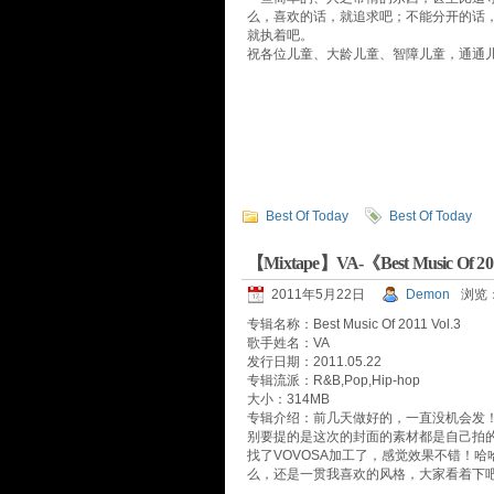
么，喜欢的话，就追求吧；不能分开的话
就执着吧。
祝各位儿童、大龄儿童、智障儿童，通通
Best Of Today
Best Of Today
【Mixtape】VA-《Best Music Of 
2011年5月22日
Demon
浏览：
专辑名称：Best Music Of 2011 Vol.3
歌手姓名：VA
发行日期：2011.05.22
专辑流派：R&B,Pop,Hip-hop
大小：314MB
专辑介绍：前几天做好的，一直没机会发
别要提的是这次的封面的素材都是自己拍
找了VOVOSA加工了，感觉效果不错！
么，还是一贯我喜欢的风格，大家看着下吧！