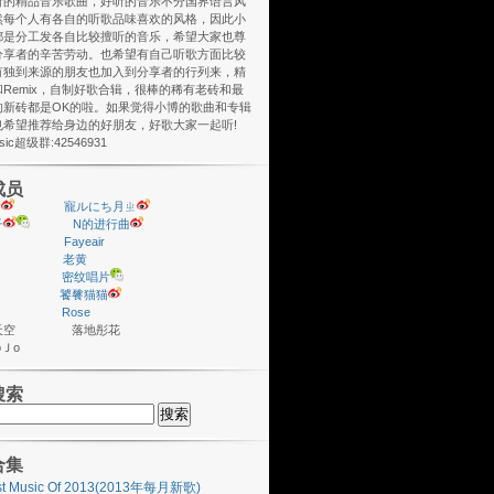
听的精品音乐歌曲，好听的音乐不分国界语言风
然每个人有各自的听歌品味喜欢的风格，因此小
都是分工发各自比较擅听的音乐，希望大家也尊
分享者的辛苦劳动。也希望有自己听歌方面比较
有独到来源的朋友也加入到分享者的行列来，精
Remix，自制好歌合辑，很棒的稀有老砖和最
的新砖都是OK的啦。如果觉得小博的歌曲和专辑
也希望推荐给身边的好朋友，好歌大家一起听!
usic超级群:42546931
成员
y
寵ルにち月ㄓ
子
N的进行曲
Fayeair
老黄
密纹唱片
饕餮猫猫
Rose
座天空 落地彤花
ＪoＪo
搜索
合集
st Music Of 2013(2013年每月新歌)