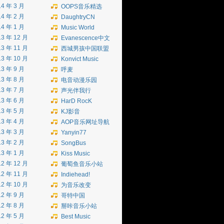
14 年 3 月
OOPS音乐精选
14 年 2 月
DaughtryCN
14 年 1 月
Music World
13 年 12 月
Evanescence中文
13 年 11 月
西城男孩中国联盟
13 年 10 月
Konvict Music
13 年 9 月
呼麦
13 年 8 月
电音动漫乐园
13 年 7 月
声光伴我行
13 年 6 月
HarD RocK
13 年 5 月
KJ影音
13 年 4 月
AOP音乐网址导航
13 年 3 月
Yanyin77
13 年 2 月
SongBus
13 年 1 月
Kiss Music
12 年 12 月
葡萄鱼音乐小站
12 年 11 月
Indiehead!
12 年 10 月
为音乐改变
12 年 9 月
哥特中国
12 年 8 月
掰咔音乐小站
12 年 5 月
Best Music