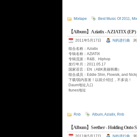
Mixtape
Best Music Of 2011
,
Mi
【Album】Aziatix - AZIATIX (EP) (
2011年5月17日
N的进行曲
浏
组合名称：Aziatix
专辑名称：AZIATIX
专辑流派：R&B、Hiphop
发行年月：2011.05.17
国家语言：EN（ABK美籍韩裔）
组合成员：Eddie Shin, Flowsik, and
下载!国内首发！以前介绍过，不多说！
Daum地址入口
Itunes地址
Rnb
Album
,
Aziatix
,
Rnb
【Album】Seether - Holding Onto Stri
2011年5月17日
N的进行曲
浏