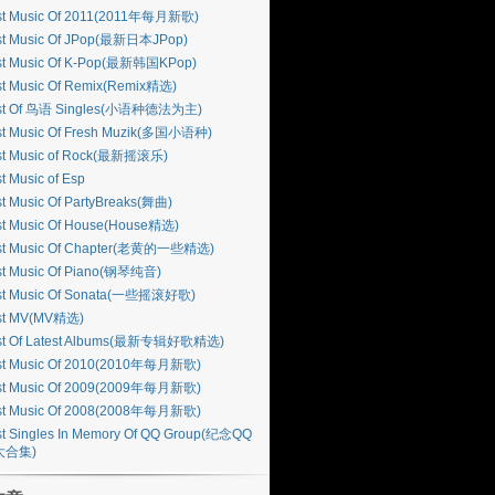
st Music Of 2011(2011年每月新歌)
st Music Of JPop(最新日本JPop)
st Music Of K-Pop(最新韩国KPop)
st Music Of Remix(Remix精选)
st Of 鸟语 Singles(小语种德法为主)
st Music Of Fresh Muzik(多国小语种)
st Music of Rock(最新摇滚乐)
t Music of Esp
t Music Of PartyBreaks(舞曲)
st Music Of House(House精选)
st Music Of Chapter(老黄的一些精选)
st Music Of Piano(钢琴纯音)
st Music Of Sonata(一些摇滚好歌)
st MV(MV精选)
st Of Latest Albums(最新专辑好歌精选)
st Music Of 2010(2010年每月新歌)
st Music Of 2009(2009年每月新歌)
st Music Of 2008(2008年每月新歌)
t Singles In Memory Of QQ Group(纪念QQ
大合集)