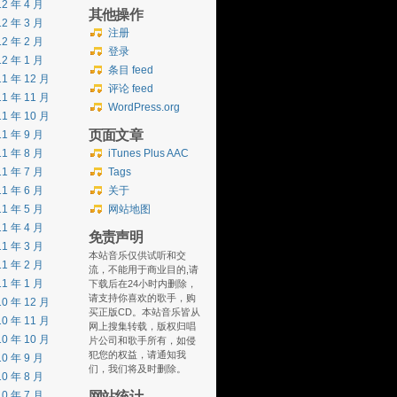
12 年 4 月
其他操作
12 年 3 月
注册
12 年 2 月
登录
12 年 1 月
条目 feed
11 年 12 月
评论 feed
11 年 11 月
WordPress.org
11 年 10 月
页面文章
11 年 9 月
11 年 8 月
iTunes Plus AAC
11 年 7 月
Tags
11 年 6 月
关于
11 年 5 月
网站地图
11 年 4 月
免责声明
11 年 3 月
本站音乐仅供试听和交
11 年 2 月
流，不能用于商业目的,请
11 年 1 月
下载后在24小时内删除，
请支持你喜欢的歌手，购
10 年 12 月
买正版CD。本站音乐皆从
10 年 11 月
网上搜集转载，版权归唱
10 年 10 月
片公司和歌手所有，如侵
犯您的权益，请通知我
10 年 9 月
们，我们将及时删除。
10 年 8 月
网站统计
10 年 7 月