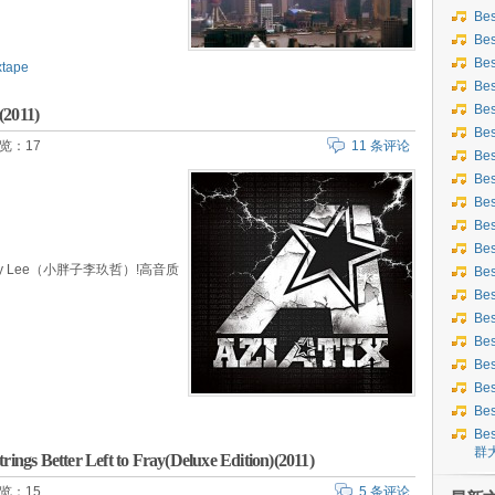
Be
Be
Be
xtape
Be
Be
2011)
Be
览：17
11 条评论
Be
Bes
Bes
Be
Be
 Nicky Lee（小胖子李玖哲）!高音质
Be
Be
Be
Be
Be
Be
Be
Bes
群
ngs Better Left to Fray(Deluxe Edition)(2011)
览：15
5 条评论