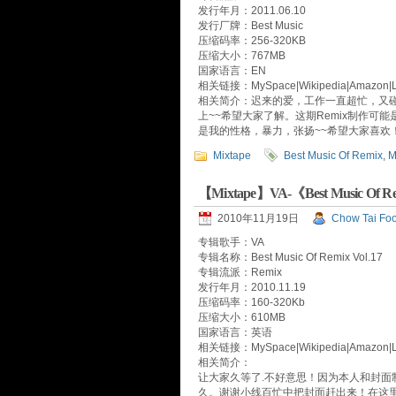
发行年月：2011.06.10
发行厂牌：Best Music
压缩码率：256-320KB
压缩大小：767MB
国家语言：EN
相关链接：MySpace|Wikipedia|Amazon|La
相关简介：迟来的爱，工作一直超忙，又
上~~希望大家了解。这期Remix制作可
是我的性格，暴力，张扬~~希望大家喜欢
Mixtape
Best Music Of Remix
,
M
【Mixtape】VA-《Best Music Of 
2010年11月19日
Chow Tai Fo
专辑歌手：VA
专辑名称：Best Music Of Remix Vol.17
专辑流派：Remix
发行年月：2010.11.19
压缩码率：160-320Kb
压缩大小：610MB
国家语言：英语
相关链接：MySpace|Wikipedia|Amazon|La
相关简介：
让大家久等了.不好意思！因为本人和封面
久。谢谢小线百忙中把封面赶出来！在这里