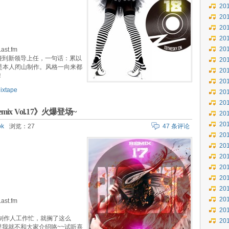
20
20
20
20
20
st.fm
碰到新领导上任，一句话：累以
20
能是本人闭山制作。风格一向来都
20
！
20
ixtape
20
20
Remix Vol.17》火爆登场~
20
20
ok
浏览：27
47 条评论
20
20
20
20
20
20
20
st.fm
20
制作人工作忙，就搁了这么
20
我就不和大家介绍咯~~试听喜