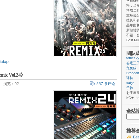
享最好
格，当
博成员
重每位
擅长和
品单曲和
新超赞
不错，
Best M
团队
tothesk
ixtape
卷毛王
兔兔猫
Brandon
mix Vol.24》
译特
saigo
k
浏览：92
557 条评论
子衿
射手
ΚС★
全站
搜
索：
推荐
Be