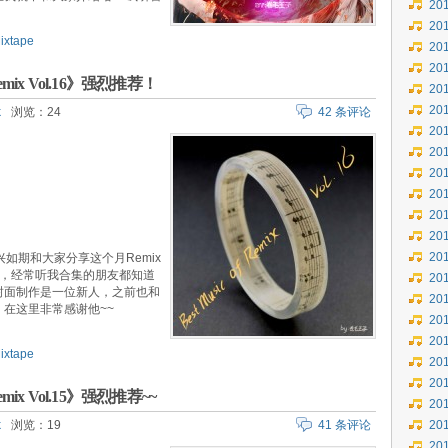
20
20
ixtape
20
20
 Remix Vol.16》强烈推荐！
20
20
k
浏览：24
42 条评论
20
20
20
20
20
20
20
如期和大家分享这个月Remix
吗，经常听我合集的朋友都知道
20
封面制作是一位新人，之前也和
20
在这里非常感谢他~~
20
20
ixtape
20
20
Remix Vol.15》强烈推荐~~
20
k
浏览：19
41 条评论
20
20