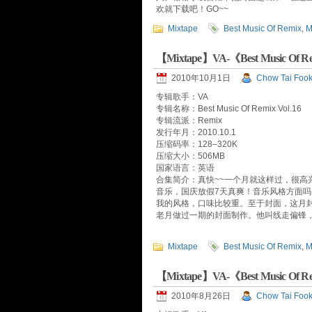
欢就下载吧！GO~~
Mixtape
Best Music Of Remix
,
M
【Mixtape】VA-《Best Music Of
2010年10月1日
Chow Tai Foo
专辑歌手：VA
专辑名称：Best Music Of Remix Vol.16
专辑流派：Remix
发行年月：2010.10.1
压缩码率：128–320K
压缩大小：506MB
国家语言：英语
合集简介：真快~~一个月就这样过，很高兴
音乐，国庆放假7天真爽！音乐风格方面
我的风格，口味比较重。至于封面，这月
老月做过一期的封面制作。他叫线走偏锋，
Mixtape
Best Music Of Remix
,
M
【Mixtape】VA-《Best Music Of 
2010年8月26日
Chow Tai Foo