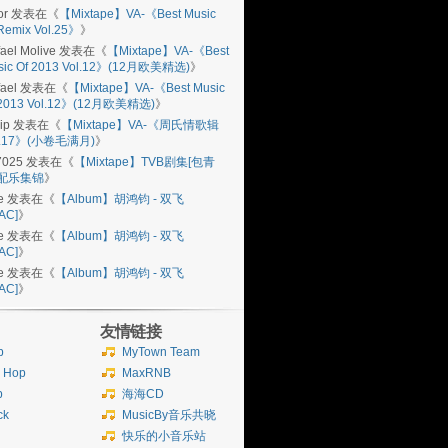
or
发表在《
【Mixtape】VA-《Best Music
Remix Vol.25》
》
ael Molive
发表在《
【Mixtape】VA-《Best
sic Of 2013 Vol.12》(12月欧美精选)
》
ael
发表在《
【Mixtape】VA-《Best Music
 2013 Vol.12》(12月欧美精选)
》
ip
发表在《
【Mixtape】VA-《周氏情歌辑
l.17》(小卷毛满月)
》
7025
发表在《
【Mixtape】TVB剧集[包青
]配乐集锦
》
e
发表在《
【Album】胡鸿钧 - 双飞
AC]
》
e
发表在《
【Album】胡鸿钧 - 双飞
AC]
》
e
发表在《
【Album】胡鸿钧 - 双飞
AC]
》
友情链接
b
MyTown Team
p Hop
MaxRNB
p
海海CD
ck
MusicBy音乐共晓
快乐的小音乐站