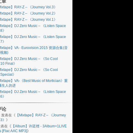
文章
ixtape】RAY-Z – 《Journey Vol.3》
ixtape】RAY-Z – 《Journey Vol.2》
ixtape】RAY-Z – 《Journey Vol.1》
ixtape】DJ Zero Music – 《Listen Space
l.8》
ixtape】DJ Zero Music – 《Listen Space
l.7》
ixtape】VA - Eurovision 2015 资源合集(音
视频)
ixtape】DJ Zero Music – 《So Cool
.10 Final》
ixtape】DJ Zero Music – 《So Cool
.Special》
ixtape】VA-《Best Music of Mortician》重
属生人勿进
ixtape】DJ Zero Music – 《Listen Space
l.6》
评论
n
发表在《
【Mixtape】RAY-Z – 《Journey
l.3》
》
表在《
【Album】许廷铿 - 3Album+1LIVE
s [Flac AAC MP3]
》