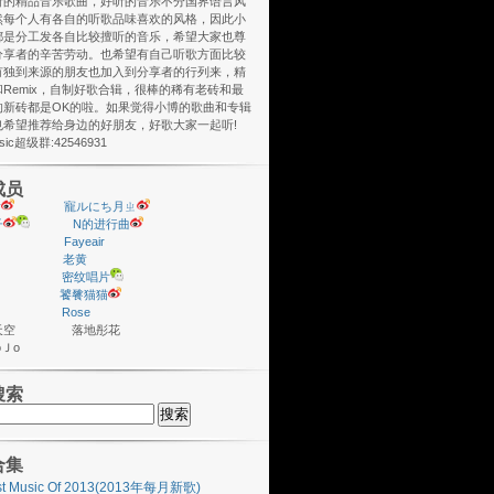
听的精品音乐歌曲，好听的音乐不分国界语言风
然每个人有各自的听歌品味喜欢的风格，因此小
都是分工发各自比较擅听的音乐，希望大家也尊
分享者的辛苦劳动。也希望有自己听歌方面比较
有独到来源的朋友也加入到分享者的行列来，精
Remix，自制好歌合辑，很棒的稀有老砖和最
的新砖都是OK的啦。如果觉得小博的歌曲和专辑
也希望推荐给身边的好朋友，好歌大家一起听!
usic超级群:42546931
成员
y
寵ルにち月ㄓ
子
N的进行曲
Fayeair
老黄
密纹唱片
饕餮猫猫
Rose
座天空 落地彤花
ＪoＪo
搜索
合集
st Music Of 2013(2013年每月新歌)