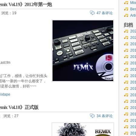
Mix
Remix Vol.19》2012年第一炮
Bes
浏览：19
47 条评论
Art
归档
20
20
20
20
20
st.fm
20
20
起”工作，感情，让你忙到焦头
20
废话咯~~新的一年什么都变了，
20
，都是那么激情，好听~~~
20
ixtape
20
20
Remix Vol.18》正式版
20
20
k
浏览：27
34 条评论
20
20
20