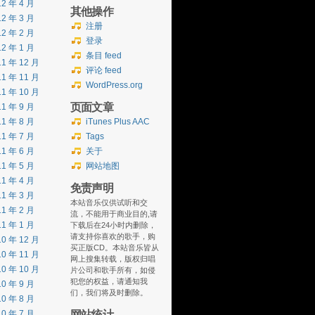
12 年 4 月
其他操作
12 年 3 月
注册
12 年 2 月
登录
12 年 1 月
条目 feed
11 年 12 月
评论 feed
11 年 11 月
WordPress.org
11 年 10 月
页面文章
11 年 9 月
11 年 8 月
iTunes Plus AAC
11 年 7 月
Tags
11 年 6 月
关于
11 年 5 月
网站地图
11 年 4 月
免责声明
11 年 3 月
本站音乐仅供试听和交
11 年 2 月
流，不能用于商业目的,请
11 年 1 月
下载后在24小时内删除，
请支持你喜欢的歌手，购
10 年 12 月
买正版CD。本站音乐皆从
10 年 11 月
网上搜集转载，版权归唱
10 年 10 月
片公司和歌手所有，如侵
犯您的权益，请通知我
10 年 9 月
们，我们将及时删除。
10 年 8 月
网站统计
10 年 7 月