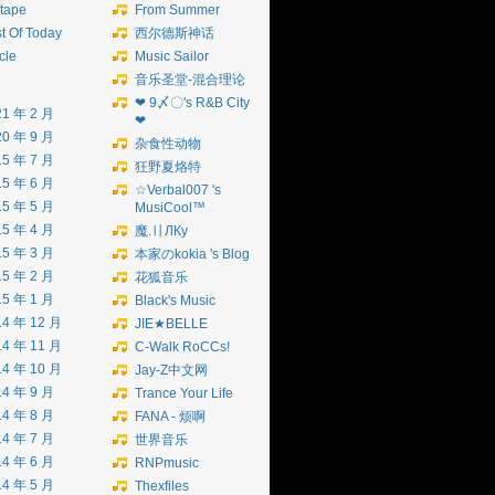
tape
From Summer
t Of Today
西尔德斯神话
icle
Music Sailor
音乐圣堂-混合理论
❤ 9〆〇's R&B City
21 年 2 月
❤
20 年 9 月
杂食性动物
15 年 7 月
狂野夏烙特
15 年 6 月
☆Verbal007 's
15 年 5 月
MusiCool™
15 年 4 月
魔.〢ЛКу
15 年 3 月
本家のkokia 's Blog
15 年 2 月
花狐音乐
15 年 1 月
Black's Music
14 年 12 月
JIE★BELLE
14 年 11 月
C-Walk RoCCs!
14 年 10 月
Jay-Z中文网
14 年 9 月
Trance Your Life
14 年 8 月
FANA - 烦啊
14 年 7 月
世界音乐
14 年 6 月
RNPmusic
14 年 5 月
Thexfiles