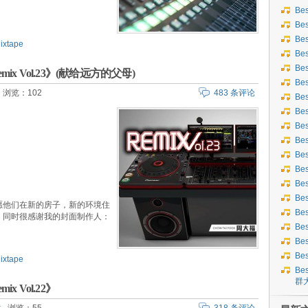
Be
Be
Be
ixtape
Be
Be
 Remix Vol.23》(献给远方的父母)
Be
浏览：102
483 条评论
Be
Bes
Bes
Be
Be
Be
Be
Be
愿他们在新的房子，新的环境住
Be
。同时很感谢我的封面制作人：
Be
Be
Be
ixtape
Bes
群
mix Vol.22》