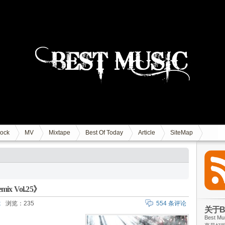
ock
MV
Mixtape
Best Of Today
Article
SiteMap
mix Vol.25》
k
浏览：235
554 条评论
关于Be
Best