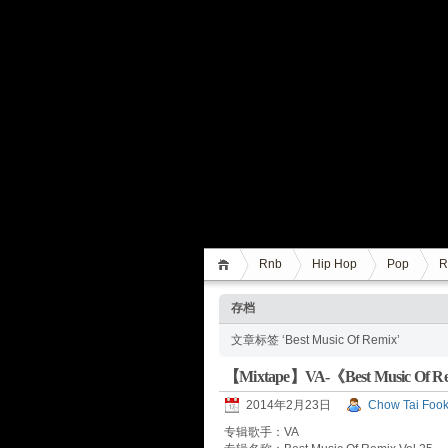
Rnb
Hip Hop
Pop
R
存档
文章标签 ‘Best Music Of Remix’
【Mixtape】VA-《Best Music Of Re
2014年2月23日
Chow Tai Foo
专辑歌手：VA