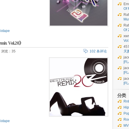
Err
Of 
Raf
Mu
Raf
Of
ixtape
xwr
Vo
mix Vol.20》
45
浏览：35
102 条评论
天
jac
[FL
jac
[FL
jac
[FL
分类
Rn
Hi
Po
Ro
ixtape
MV