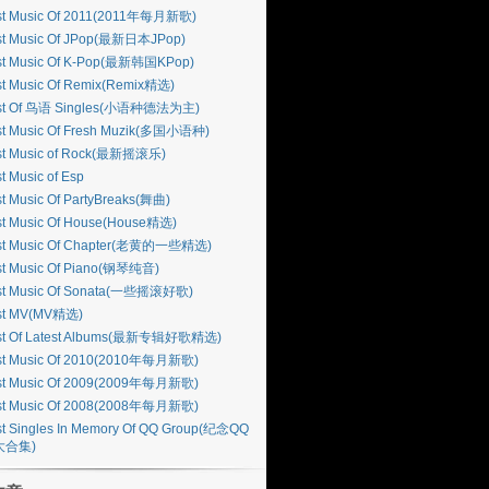
st Music Of 2011(2011年每月新歌)
st Music Of JPop(最新日本JPop)
st Music Of K-Pop(最新韩国KPop)
st Music Of Remix(Remix精选)
st Of 鸟语 Singles(小语种德法为主)
st Music Of Fresh Muzik(多国小语种)
st Music of Rock(最新摇滚乐)
t Music of Esp
t Music Of PartyBreaks(舞曲)
st Music Of House(House精选)
st Music Of Chapter(老黄的一些精选)
st Music Of Piano(钢琴纯音)
st Music Of Sonata(一些摇滚好歌)
st MV(MV精选)
st Of Latest Albums(最新专辑好歌精选)
st Music Of 2010(2010年每月新歌)
st Music Of 2009(2009年每月新歌)
st Music Of 2008(2008年每月新歌)
t Singles In Memory Of QQ Group(纪念QQ
大合集)