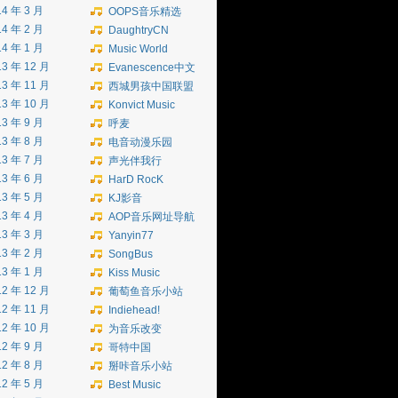
14 年 3 月
OOPS音乐精选
14 年 2 月
DaughtryCN
14 年 1 月
Music World
13 年 12 月
Evanescence中文
13 年 11 月
西城男孩中国联盟
13 年 10 月
Konvict Music
13 年 9 月
呼麦
13 年 8 月
电音动漫乐园
13 年 7 月
声光伴我行
13 年 6 月
HarD RocK
13 年 5 月
KJ影音
13 年 4 月
AOP音乐网址导航
13 年 3 月
Yanyin77
13 年 2 月
SongBus
13 年 1 月
Kiss Music
12 年 12 月
葡萄鱼音乐小站
12 年 11 月
Indiehead!
12 年 10 月
为音乐改变
12 年 9 月
哥特中国
12 年 8 月
掰咔音乐小站
12 年 5 月
Best Music