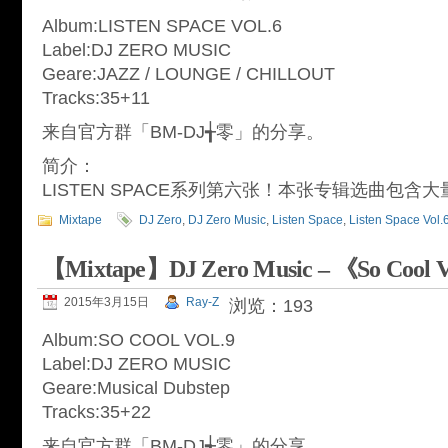
Album:LISTEN SPACE VOL.6
Label:DJ ZERO MUSIC
Geare:JAZZ / LOUNGE / CHILLOUT
Tracks:35+11
来自官方群「BM-DJ╅零」的分享。
简介：
LISTEN SPACE系列第六张！本张专辑选曲包含
Mixtape
DJ Zero
,
DJ Zero Music
,
Listen Space
,
Listen Space Vol.
【Mixtape】DJ Zero Music – 《So Cool 
2015年3月15日
Ray-Z
浏览：193
Album:SO COOL VOL.9
Label:DJ ZERO MUSIC
Geare:Musical Dubstep
Tracks:35+22
来自官方群「BM-DJ╅零」的分享。