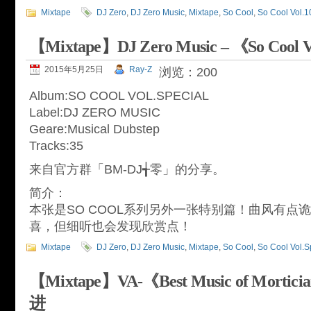
Mixtape
DJ Zero
,
DJ Zero Music
,
Mixtape
,
So Cool
,
So Cool Vol.1
【Mixtape】DJ Zero Music – 《So Cool V
2015年5月25日
Ray-Z
浏览：200
Album:SO COOL VOL.SPECIAL
Label:DJ ZERO MUSIC
Geare:Musical Dubstep
Tracks:35
来自官方群「BM-DJ╅零」的分享。
简介：
本张是SO COOL系列另外一张特别篇！曲风有点
喜，但细听也会发现欣赏点！
Mixtape
DJ Zero
,
DJ Zero Music
,
Mixtape
,
So Cool
,
So Cool Vol.S
【Mixtape】VA-《Best Music of Mor
进