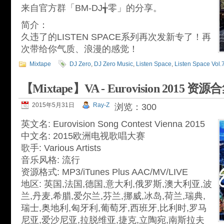
来自官方群「BM-DJ╅零」的分享。
简介：
久违了的LISTEN SPACE系列再次发新专了！再
次带给你气质、浪漫的感觉！
Mixtape
DJ Zero
,
DJ Zero Music
,
Listen Space
,
Listen Space Vol.
【Mixtape】VA - Eurovision 2015 
2015年5月31日
Ray-Z
浏览：300
英文名: Eurovision Song Contest Vienna 2015
中文名: 2015欧洲电视歌唱大赛
歌手: Various Artists
音乐风格: 流行
资源格式: MP3/iTunes Plus AAC/MV/LIVE
地区: 英国,法国,德国,意大利,俄罗斯,澳大利亚,波
兰,丹麦,希腊,爱尔兰,芬兰,挪威,冰岛,荷兰,瑞典,
瑞士,奥地利,匈牙利,葡萄牙,西班牙,比利时,罗马
尼亚,爱沙尼亚,拉脱维亚,捷克,立陶宛,南斯拉夫