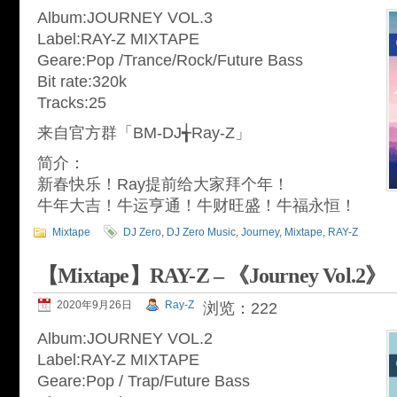
Album:JOURNEY VOL.3
Label:RAY-Z MIXTAPE
Geare:Pop /Trance/Rock/Future Bass
Bit rate:320k
Tracks:25
来自官方群「BM-DJ╅Ray-Z」
简介：
新春快乐！Ray提前给大家拜个年！
牛年大吉！牛运亨通！牛财旺盛！牛福永恒！
Mixtape
DJ Zero
,
DJ Zero Music
,
Journey
,
Mixtape
,
RAY-Z
【Mixtape】RAY-Z – 《Journey Vol.2》
2020年9月26日
Ray-Z
浏览：222
Album:JOURNEY VOL.2
Label:RAY-Z MIXTAPE
Geare:Pop / Trap/Future Bass