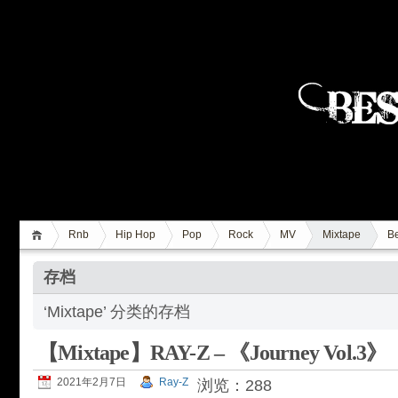
Rnb
Hip Hop
Pop
Rock
MV
Mixtape
Be
存档
‘Mixtape’ 分类的存档
【Mixtape】RAY-Z – 《Journey Vol.3》
2021年2月7日
Ray-Z
浏览：288