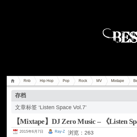
Rnb
Hip Hop
Pop
Rock
MV
Mixtape
Be
存档
文章标签 ‘Listen Space Vol.7’
【Mixtape】DJ Zero Music – 《Listen Sp
2015年6月7日
Ray-Z
浏览：263