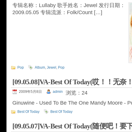
专辑名称：Lullaby 歌手姓名：Jewel 发行日期：
2009.05.05 专辑流派：Folk/Count […]
Pop
Album
,
Jewel
,
Pop
[09.05.08]VA-Best Of Today(哎！！无奈！
2009年5月8日
admin
浏览：24
Ginuwine - Used To Be The One Mandy Moore - Po
Best Of Today
Best Of Today
[09.05.07]VA-Best Of Today(随便吧