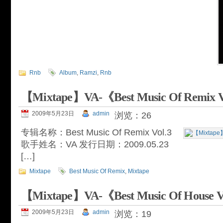
Rnb
Album
,
Ramzi
,
Rnb
【Mixtape】VA-《Best Music Of Remix 
2009年5月23日
admin
浏览：26
专辑名称：Best Music Of Remix Vol.3
歌手姓名：VA 发行日期：2009.05.23
[…]
Mixtape
Best Music Of Remix
,
Mixtape
【Mixtape】VA-《Best Music Of House V
2009年5月23日
admin
浏览：19