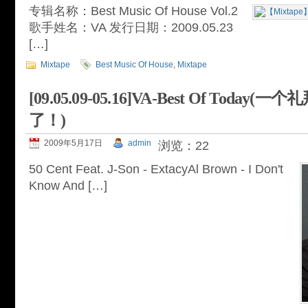
专辑名称：Best Music Of House Vol.2
歌手姓名：VA 发行日期：2009.05.23
[…]
Mixtape
Best Music Of House
,
Mixtape
[09.05.09-05.16]VA-Best Of Toda
了！)
2009年5月17日
admin
浏览：22
50 Cent Feat. J-Son - ExtacyAl Brown - I Don't
Know And […]