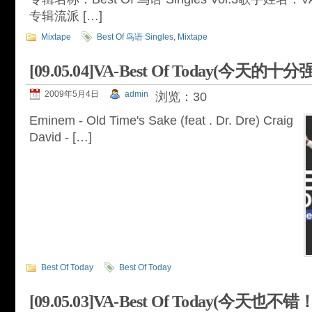
专辑流派 […]
Mixtape
Best Of 鸟语 Singles
,
Mixtape
[09.05.04]VA-Best Of Today(今天的
2009年5月4日
admin
浏览：30
Eminem - Old Time's Sake (feat . Dr. Dre) Craig
David - […]
Best Of Today
Best Of Today
[09.05.03]VA-Best Of Today(今天也不错！