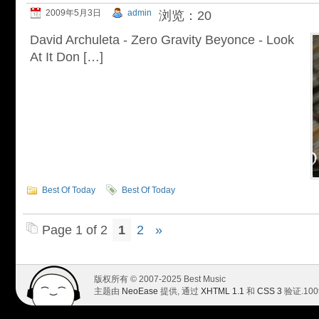
2009年5月3日
admin
浏览：20
David Archuleta - Zero Gravity Beyonce - Look
At It Don […]
Best Of Today
Best Of Today
Page 1 of 2
1
2
»
版权所有 © 2007-2025 Best Music
主题由
NeoEase
提供, 通过
XHTML 1.1
和
CSS 3
验证.
100