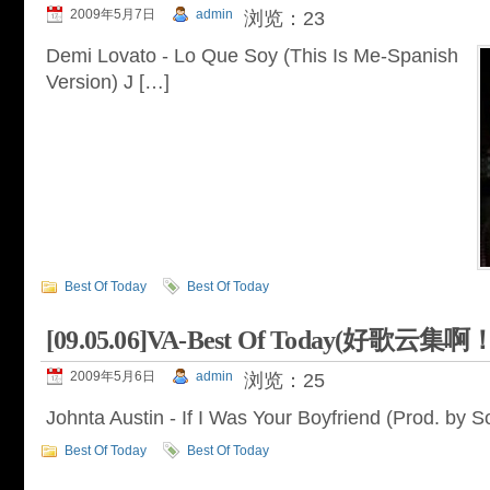
2009年5月7日
admin
浏览：23
Demi Lovato - Lo Que Soy (This Is Me-Spanish
Version) J […]
Best Of Today
Best Of Today
[09.05.06]VA-Best Of Today(好歌云集啊！
2009年5月6日
admin
浏览：25
Johnta Austin - If I Was Your Boyfriend (Prod. by 
Best Of Today
Best Of Today