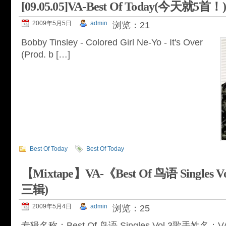
[09.05.05]VA-Best Of Today(今天就5首！)
2009年5月5日
admin
浏览：21
Bobby Tinsley - Colored Girl Ne-Yo - It's Over
(Prod. b […]
Best Of Today
Best Of Today
【Mixtape】VA-《Best Of 鸟语 Single
三辑)
2009年5月4日
admin
浏览：25
专辑名称：Best Of 鸟语 Singles Vol.3歌手姓名：