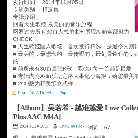
发行时间： 2014年11月05日
专辑类别： 精选集
专辑介绍：
回首天生歌姬 最美丽的音乐旅程
网罗过去所有30首人气单曲+ 展现A-lin全部魅力
CHECK！
■ 天生歌姬踏入歌坛，首次发行精选，是最令人期
■ 最美的，最想念的，最传唱的，最刻骨铭心的，都会
的
■ 前所未有30首最强K歌，双CD 每一首都是最爱
■ 专辑内附A-lin乐坛之路大事纪小海报，给您最美
■ 2CD版为精美纸盒式样
Pop
A-Lin
,
Album
,
Pop
【Album】吴若希 - 越难越爱 Love Collecti
Plus AAC M4A]
2014年12月18日
Chow Tai Fook
浏览：67