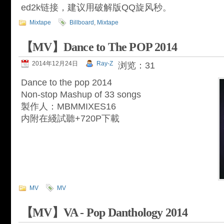
ed2k链接，建议用破解版QQ旋风秒。
Mixtape
Billboard
,
Mixtape
【MV】Dance to The POP 2014
2014年12月24日
Ray-Z
浏览：31
Dance to the pop 2014
Non-stop Mashup of 33 songs
製作人：MBMMIXES16
内附在綫試聽+720P下載
MV
MV
【MV】VA - Pop Danthology 2014