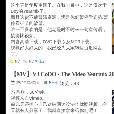
这个算是年度重磅了。在我心目中，这是仅次于
Boy的Yearmix了。
而且这货不放普清资源，满足你们暂停学姿势/暂
停看细节的欲望。
唯一不喜欢的是，他老是时不时来一句宣传语，
搞得比较烦。
内含高清下载，DVD下载以及MP3下载。
视频好大好大的，我已经为大家转运百度网盘
了。
MV
MV
,
Philizz
【MV】VJ CoDO - The Video Yearmix 2
2014年12月28日
Ray-Z
浏览：48
77首歌，58分钟。
视频来自Vimeo。
前几天还担心自己这破网速没法传优酷视频，今
天就有人分享了，我就直接拿来给你们吧！