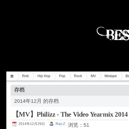
Rnb
Hip Hop
Pop
Rock
MV
Mixtape
Be
存档
2014年12月 的存档
【MV】Philizz - The Video Yearmix 2014
2014年12月29日
Ray-Z
浏览：51