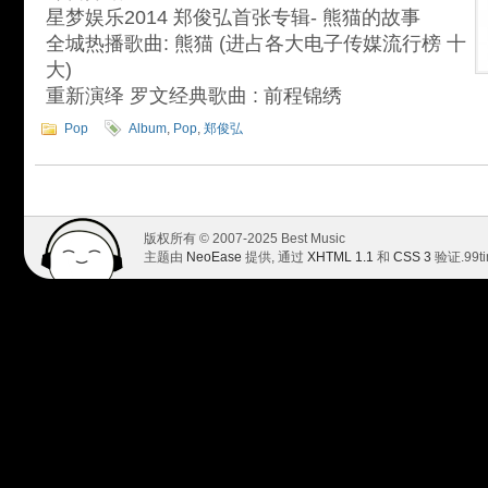
星梦娱乐2014 郑俊弘首张专辑- 熊猫的故事
全城热播歌曲: 熊猫 (进占各大电子传媒流行榜 十
大)
重新演绎 罗文经典歌曲 : 前程锦绣
Pop
Album
,
Pop
,
郑俊弘
版权所有 © 2007-2025 Best Music
主题由
NeoEase
提供, 通过
XHTML 1.1
和
CSS 3
验证.
99t