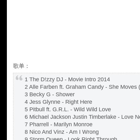
歌单：
1 The D!zzy DJ - Movie Intro 2014
2 Alle Farben ft. Graham Candy - She Moves 
3 Becky G - Shower
4 Jess Glynne - Right Here
5 Pitbull ft. G.R.L. - Wild Wild Love
6 Michael Jackson Justin Timberlake - Love 
7 Pharrell - Marilyn Monroe
8 Nico And Vinz - Am I Wrong
9 Storm Queen - Look Right Through