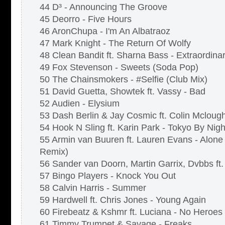
44 D³ - Announcing The Groove
45 Deorro - Five Hours
46 AronChupa - I'm An Albatraoz
47 Mark Knight - The Return Of Wolfy
48 Clean Bandit ft. Sharna Bass - Extraordina
49 Fox Stevenson - Sweets (Soda Pop)
50 The Chainsmokers - #Selfie (Club Mix)
51 David Guetta, Showtek ft. Vassy - Bad
52 Audien - Elysium
53 Dash Berlin & Jay Cosmic ft. Colin Mclough
54 Hook N Sling ft. Karin Park - Tokyo By Nig
55 Armin van Buuren ft. Lauren Evans - Alo
Remix)
56 Sander van Doorn, Martin Garrix, Dvbbs ft.
57 Bingo Players - Knock You Out
58 Calvin Harris - Summer
59 Hardwell ft. Chris Jones - Young Again
60 Firebeatz & Kshmr ft. Luciana - No Heroes
61 Timmy Trumpet & Savage - Freaks