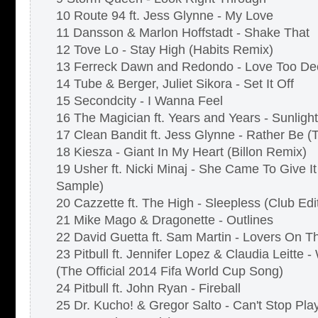
10 Route 94 ft. Jess Glynne - My Love
11 Dansson & Marlon Hoffstadt - Shake That
12 Tove Lo - Stay High (Habits Remix)
13 Ferreck Dawn and Redondo - Love Too De
14 Tube & Berger, Juliet Sikora - Set It Off
15 Secondcity - I Wanna Feel
16 The Magician ft. Years and Years - Sunlight
17 Clean Bandit ft. Jess Glynne - Rather Be 
18 Kiesza - Giant In My Heart (Billon Remix)
19 Usher ft. Nicki Minaj - She Came To Give I
Sample)
20 Cazzette ft. The High - Sleepless (Club Edi
21 Mike Mago & Dragonette - Outlines
22 David Guetta ft. Sam Martin - Lovers On T
23 Pitbull ft. Jennifer Lopez & Claudia Leitte 
(The Official 2014 Fifa World Cup Song)
24 Pitbull ft. John Ryan - Fireball
25 Dr. Kucho! & Gregor Salto - Can't Stop Pla