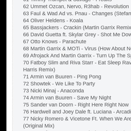
62 Ummet Ozcan, Nervo, R3hab - Revolution
63 Faul & Wad Ad vs. Pnau - Changes (Stefa
64 Oliver Heldens - Koala
65 Bassjackers - Crackin (Martin Garrix Remix
66 David Guetta ft. Skylar Grey - Shot Me Do
67 Otto Knows - Parachute
68 Martin Garrix & MOTi - Virus (How About 
69 Afrojack And Martin Garrix - Turn Up The 
70 Fatboy Slim and Riva Starr - Eat Sleep Ra
Harris Remix)
71 Armin van Buuren - Ping Pong
72 Showtek - We Like To Party
73 Nicki Minaj - Anaconda
74 Armin van Buuren - Save My Night
75 Sander van Doorn - Right Here Right Now
76 Hardwell and Joey Dale ft. Luciana - Arcad
77 Nicky Romero & Vicetone Ft. When We Are 
(Original Mix)