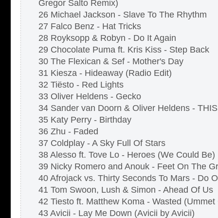
Gregor Salto Remix)
26 Michael Jackson - Slave To The Rhythm
27 Falco Benz - Hat Tricks
28 Royksopp & Robyn - Do It Again
29 Chocolate Puma ft. Kris Kiss - Step Back
30 The Flexican & Sef - Mother's Day
31 Kiesza - Hideaway (Radio Edit)
32 Tiësto - Red Lights
33 Oliver Heldens - Gecko
34 Sander van Doorn & Oliver Heldens - THIS
35 Katy Perry - Birthday
36 Zhu - Faded
37 Coldplay - A Sky Full Of Stars
38 Alesso ft. Tove Lo - Heroes (We Could Be)
39 Nicky Romero and Anouk - Feet On The G
40 Afrojack vs. Thirty Seconds To Mars - Do O
41 Tom Swoon, Lush & Simon - Ahead Of Us
42 Tiesto ft. Matthew Koma - Wasted (Ummet
43 Avicii - Lay Me Down (Avicii by Avicii)