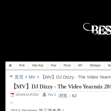
Rnb
Hip Hop
Pop
Rock
MV
Mixtape
Be
首页
>
MV
> 【MV】DJ Dizzy - The Video Yearm
【MV】DJ Dizzy - The Video Yearmix 20
2014年12月25日
Ray-Z
浏览：62
2014 Yearmix 第三弹来袭！