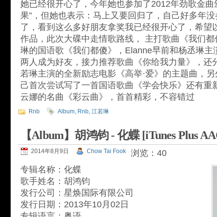
她已经很开心了，今年她也参加了2012年劲歌金曲
果”，但她也表示：马上又要回归了，自己好多年没
了，看到这么多好朋友拿奖我已经很开心了，希望
作品，此次大碟中走情歌路线， 主打歌曲《我们都
琳的国语歌《我们都傻》，Elanne早前和杨丞琳
两人成为好友，接力推荐歌曲《你给我力量》，还
若琳主演的全新励志电影《高举·爱》的主题曲，另外E
己首次尝试写了一首国语歌曲《学会快乐》还有重
云娜的名曲《彩云曲》，首首精彩，不容错过
Rnb
Album
,
Rnb
,
江若琳
【Album】胡鸿钧 - 化蝶 [iTunes Plus AA
2014年8月9日
Chow Tai Fook
浏览：40
专辑名称：化蝶
歌手姓名：胡鸿钧
发行公司：星焕国际有限公司
发行日期：2013年10月02日
专辑语言：粤语