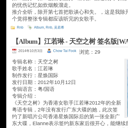
的忧伤记忆如炊烟般溜走。
推介全听，除开第七首把歌谈心和失。，这是我除开吴
个觉得整张专辑都应该听完的女歌手。
Rnb
Album
,
Rnb
,
吴若希
【Album】江若琳 - 天空之树 签名版[WA
2014年10月3日
Chow Tai Fook
浏览：29
专辑名称：天空之树
歌手姓名：江若琳
制作发行：星焕国际
发行日期：2012年10月12日
专辑语言：粤/国语
专辑介绍：
《天空之树》为香港女歌手江若琳2012年的全新
粤语专辑，2年没有发行广东大碟的她，此次签
约了新唱片公司香港星焕国际后的第一张全新广
东大碟，Elanne表示签约新东家后很开心，能继