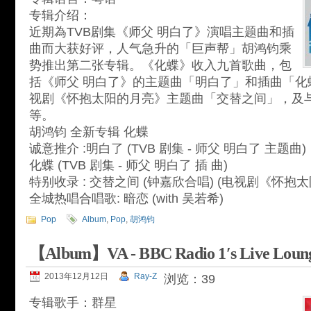
专辑介绍：
近期為TVB剧集《师父 明白了》演唱主题曲和插
曲而大获好评，人气急升的「巨声帮」胡鸿钧乘
势推出第二张专辑。《化蝶》收入九首歌曲，包
括《师父 明白了》的主题曲「明白了」和插曲「化
视剧《怀抱太阳的月亮》主题曲「交替之间」，及
等。
胡鸿钧 全新专辑 化蝶
诚意推介 :明白了 (TVB 剧集 - 师父 明白了 主题曲)
化蝶 (TVB 剧集 - 师父 明白了 插 曲)
特别收录 : 交替之间 (钟嘉欣合唱) (电视剧《怀抱
全城热唱合唱歌: 暗恋 (with 吴若希)
Pop
Album
,
Pop
,
胡鸿钧
【Album】VA - BBC Radio 1′s Live Loun
2013年12月12日
Ray-Z
浏览：39
专辑歌手：群星