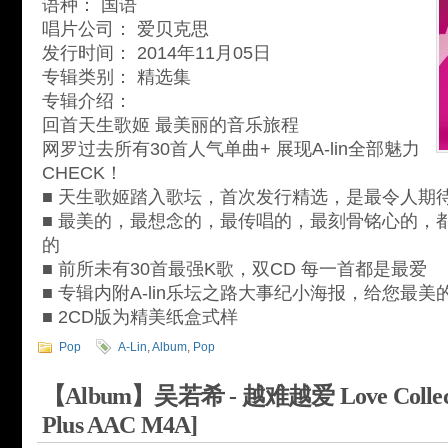
语种： 国语
唱片公司： 爱贝克思
发行时间： 2014年11月05日
专辑类别： 精选集
专辑介绍：
回首天生歌姬 最美丽的音乐旅程
网罗过去所有30首人气单曲+ 展现A-lin全部魅力
CHECK！
■ 天生歌姬踏入歌坛，首次发行精选，是最令人期
■ 最美的，最想念的，最传唱的，最刻骨铭心的，都会
的
■ 前所未有30首最强K歌，双CD 每一首都是最爱
■ 专辑内附A-lin乐坛之路大事纪小海报，给您最美
■ 2CD版为精美纸盒式样
Pop
A-Lin
,
Album
,
Pop
【Album】吴若希 - 越难越爱 Love Collecti
Plus AAC M4A]