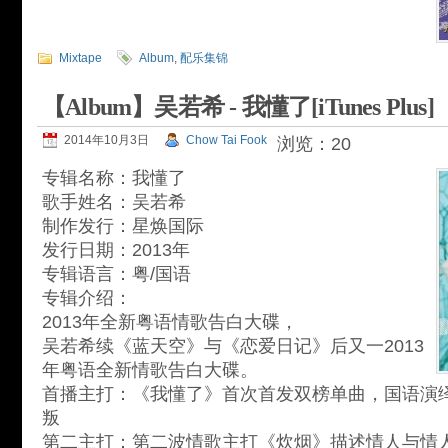
Mixtape
Album
,
配乐集锦
【Album】吴若希 - 我懂了[iTunes Plus]
2014年10月3日
Chow Tai Fook
浏览：20
专辑名称：我懂了
歌手姓名：吴若希
制作发行：星焕国际
发行日期：2013年
专辑语言：粤/国语
专辑介绍：
2013年全新粤语情歌告白大碟，
吴若希续《蓝天空》与《恋爱日记》后又一2013
年粤语全新情歌告白大碟。
首播主打：《我懂了》首次首发双榜单曲，国语演
叛
第二主打：第二波情歌主打《炊烟》描述情人与情