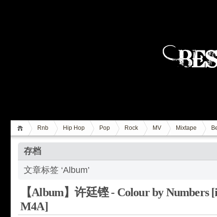
Rnb
Hip Hop
Pop
Rock
MV
Mixtape
Be
存档
文章标签 ‘Album’
【Album】许廷铿 - Colour by Numbers [i
M4A]