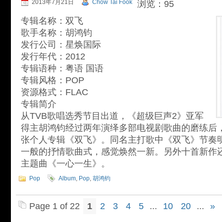
2013年7月21日
Chow Tai Fook
浏览：95
专辑名称：双飞
歌手名称：胡鸿钧
发行公司：星焕国际
发行年代：2012
专辑语种：粤语 国语
专辑风格：POP
资源格式：FLAC
专辑简介
从TVB歌唱选秀节目出道，《超级巨声2》亚军
得主胡鸿钧经过两年演绎多部电视剧歌曲的磨练后，
张个人专辑《双飞》。同名主打歌中《双飞》节奏
一般的抒情歌曲式，感觉焕然一新。另外十首新作还
主题曲《一心一生》。
Pop
Album
,
Pop
,
胡鸿钧
Page 1 of 22
1
2
3
4
5
...
10
20
...
»