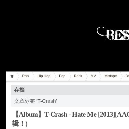
Rnb
Hip Hop
Pop
Rock
MV
Mixtape
Be
存档
文章标签 ‘T-Crash’
【Album】T-Crash - Hate Me [2013]
辑！)