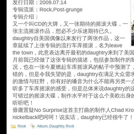
发行日期：2009.07.14
专辑流派：Rock,Post-grunge
专辑介绍：
又一个叫CD的大牌，又一张期待的摇滚大碟，一
张主流摇滚作品，想必不少乐迷期待已久。
daughtry自美国偶像以来发行了两张作品，这一
章延续了上张专辑的流行车库摇滚，名为leave
the town，此意表达离开最初的daughtry来到
月前我已经做了这张专辑的描述，包括参加制作的
况，也在一张今夏燃起车库摇滚风的帖子中预测了
错的，但是令我失望的是，daughtry在满足大众
的激情与狂野，你有好的嗓音为什么不能再另类一
听多了车库摇滚的感受，但是总体来说daughtry
可错过的摇滚大碟，制作水平对于这么个美欧出身
听听吧！
毋庸置疑No Surprise这首主打曲的制作人Chad K
nickelback吧呵呵！说实话，daughtry已经很牛了！
Rock
Album
,
Daughtry
,
Rock