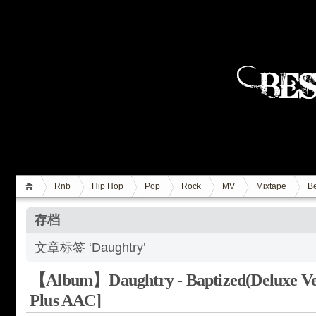
Rnb
Hip Hop
Pop
Rock
MV
Mixtape
Be
存档
文章标签 ‘Daughtry’
【Album】Daughtry - Baptized(Deluxe Ver
Plus AAC]