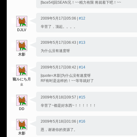
[face54]回SEAN兄！~~精力有限 将就着下吧！~~
2009年5月17日05:06 |
#12
辛苦了，顶起。。。。
DJLV
2009年5月17日06:43 |
#13
为什么没有速度呀
木影
2009年5月17日08:42 |
#14
[quote=木影]为什么没有速度呀
寵ルにち月
RF有时是这样的！~~等等就好了
ㄓ
2009年5月18日09:57 |
#15
辛苦了~都是好东西~！！！！！！
DD
2009年5月18日01:06 |
#16
恩，谢谢你的资源了。
木影