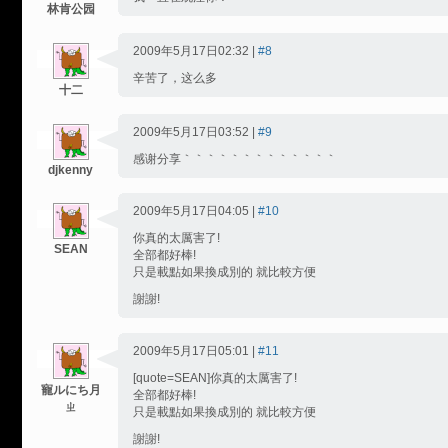
林肯公园
2009年5月17日02:32 |
#8
辛苦了，这么多
十二
2009年5月17日03:52 |
#9
感谢分享｀｀｀｀｀｀｀｀｀｀｀｀｀
djkenny
2009年5月17日04:05 |
#10
你真的太厲害了!
SEAN
全部都好棒!
只是載點如果換成別的 就比較方便
謝謝!
2009年5月17日05:01 |
#11
[quote=SEAN]你真的太厲害了!
寵ルにち月
全部都好棒!
ㄓ
只是載點如果換成別的 就比較方便
謝謝!