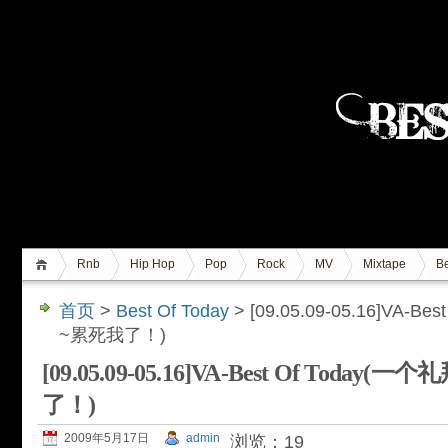
Rnb
Hip Hop
Pop
Rock
MV
Mixtape
Be
首页
>
Best Of Today
> [09.05.09-05.16]VA-B
~累死我了！)
[09.05.09-05.16]VA-Best Of Toda
了！)
2009年5月17日
admin
浏览：19