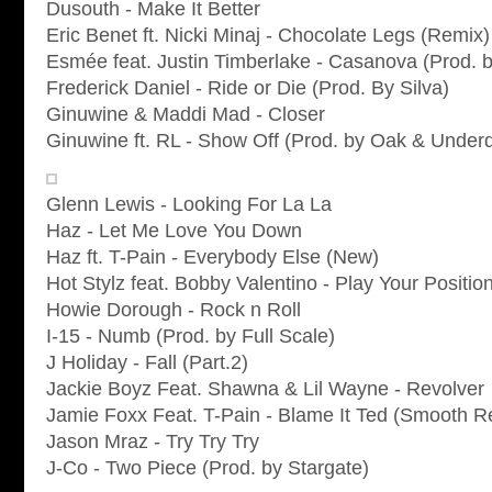
Dusouth - Make It Better
Eric Benet ft. Nicki Minaj - Chocolate Legs (Remix)
Esmée feat. Justin Timberlake - Casanova (Prod. 
Frederick Daniel - Ride or Die (Prod. By Silva)
Ginuwine & Maddi Mad - Closer
Ginuwine ft. RL - Show Off (Prod. by Oak & Under
Glenn Lewis - Looking For La La
Haz - Let Me Love You Down
Haz ft. T-Pain - Everybody Else (New)
Hot Stylz feat. Bobby Valentino - Play Your Positio
Howie Dorough - Rock n Roll
I-15 - Numb (Prod. by Full Scale)
J Holiday - Fall (Part.2)
Jackie Boyz Feat. Shawna & Lil Wayne - Revolver
Jamie Foxx Feat. T-Pain - Blame It Ted (Smooth R
Jason Mraz - Try Try Try
J-Co - Two Piece (Prod. by Stargate)