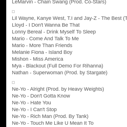
LeMarvin - Chain Swang (Prod. Co-Stars)
Lil Wayne, Kanye West, T.I and Jay-Z - The Best 
Lloyd - I Don't Wanna Be That
Lonny Bereal - Drink Myself To Sleep
Mario - Come And Talk To Me
Mario - More Than Friends
Melanie Fiona - Island Boy
Mishon - Miss America
Mya - Blackout (Full Demo For Rihanna)
Nathan - Superwoman (Prod. by Stargate)
Ne-Yo - Alright (Prod. by Heavy Weights)
Ne-Yo - Don't Gotta Know
Ne-Yo - Hate You
Ne-Yo - I Can't Stop
Ne-Yo - Rich Man (Prod. By Tank)
Ne-Yo - Touch Me Like U Mean It To