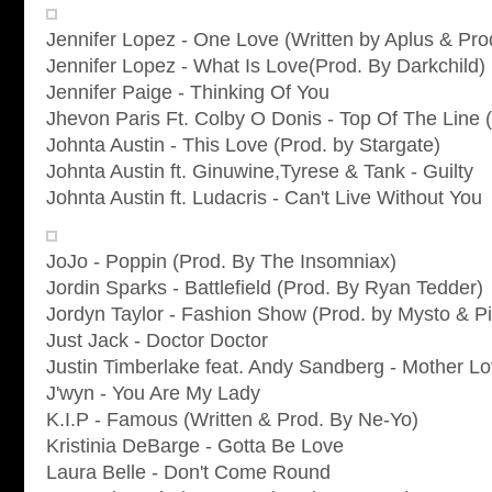
Jennifer Lopez - One Love (Written by Aplus & Prod
Jennifer Lopez - What Is Love(Prod. By Darkchild)
Jennifer Paige - Thinking Of You
Jhevon Paris Ft. Colby O Donis - Top Of The Line 
Johnta Austin - This Love (Prod. by Stargate)
Johnta Austin ft. Ginuwine,Tyrese & Tank - Guilty
Johnta Austin ft. Ludacris - Can't Live Without You
JoJo - Poppin (Prod. By The Insomniax)
Jordin Sparks - Battlefield (Prod. By Ryan Tedder)
Jordyn Taylor - Fashion Show (Prod. by Mysto & Pi
Just Jack - Doctor Doctor
Justin Timberlake feat. Andy Sandberg - Mother Lo
J'wyn - You Are My Lady
K.I.P - Famous (Written & Prod. By Ne-Yo)
Kristinia DeBarge - Gotta Be Love
Laura Belle - Don't Come Round