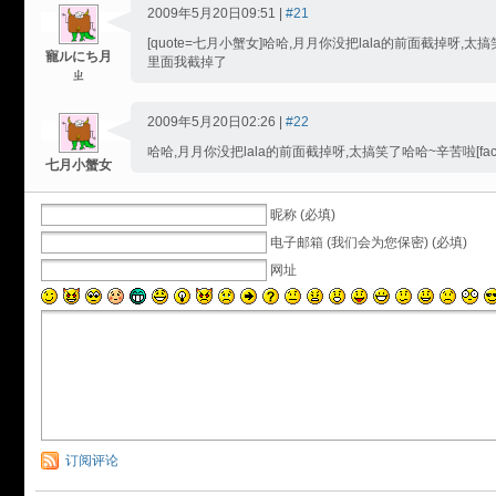
2009年5月20日09:51 |
#21
[quote=七月小蟹女]哈哈,月月你没把lala的前面截掉呀,太搞笑
寵ルにち月
里面我截掉了
ㄓ
2009年5月20日02:26 |
#22
哈哈,月月你没把lala的前面截掉呀,太搞笑了哈哈~辛苦啦[face
七月小蟹女
昵称 (必填)
电子邮箱 (我们会为您保密) (必填)
网址
订阅评论