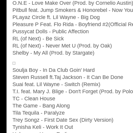
O.N.E - Love Make Over (Prod. by Cornelio Austin
Pitbull feat. Jump Smokers & Honorebel - Now You
PLayaz Circle ft. Lil Wayne - Big Dog
Pleasure P Feat. Flo Rida - Boyfriend #2(Official 
Pussycat Dolls - Public Affection
RL (of Next) - Be Sick
RL (of Next) - Never Met U (Prod. by Oak)
Shelby - My All (Prod. by Stargate)
Soulja Boy - In Da Club Goin' Hard
Steven Russell ft.Taj Jackson - It Can Be Done
Suai feat. Lil Wayne - Switch (Remix)
T.I. feat. Mary J. Blige - Don't Forget (Prod. by Po
TC - Clean House
The Game - Bang Along
Tila Tequila - Paralyze
Trey Songz - First Date Sex (Dirty Version)
Tynisha Keli - Work It Out