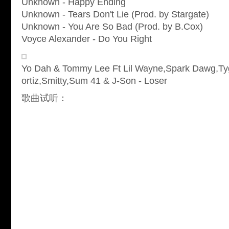
Unknown - Happy Ending
Unknown - Tears Don't Lie (Prod. by Stargate)
Unknown - You Are So Bad (Prod. by B.Cox)
Voyce Alexander - Do You Right
Yo Dah & Tommy Lee Ft Lil Wayne,Spark Dawg,Tyg
ortiz,Smitty,Sum 41 & J-Son - Loser
歌曲试听：