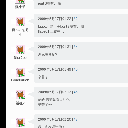
part 3没有url哦`
混小子
2009年5月17日01:22 |
#3
[quote=混小子]part 3没有url哦`
寵ルにち月
[face01]上传中....
ㄓ
2009年5月17日01:31 |
#4
怎么没速度?
DiorJoe
2009年5月17日01:49 |
#5
辛苦了！
Graduation
2009年5月17日02:13 |
#6
哈哈 假期总有大礼包
游魂x
辛苦了~~
2009年5月17日02:20 |
#7
我一直在观注你！