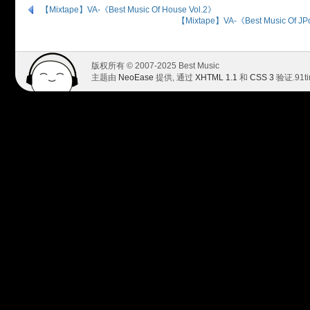
【Mixtape】VA-《Best Music Of House Vol.2》
【Mixtape】VA-《Best Music Of
版权所有 © 2007-2025 Best Music
主题由
NeoEase
提供, 通过
XHTML 1.1
和
CSS 3
验证.
91t