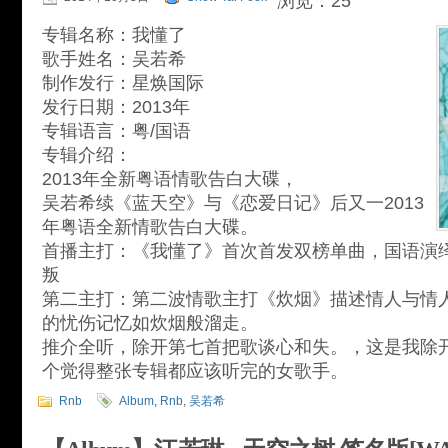
浏览：25
专辑名称：我懂了
歌手姓名：吴若希
制作发行：星焕国际
发行日期：2013年
专辑语言：粤/国语
专辑介绍：
2013年全新粤语情歌告白大碟，
吴若希续《蓝天空》与《恋爱日记》后又一2013
年粤语全新情歌告白大碟。
首播主打：《我懂了》首次首发双榜单曲，国语演
叛
第二主打：第二波情歌主打《炊烟》描述情人与情
的忧伤记忆如炊烟般溜走。
推介全听，除开第七首把歌谈心和失。，这是我除开吴
个觉得整张专辑都应该听完的女歌手。
Rnb
Album
,
Rnb
,
吴若希