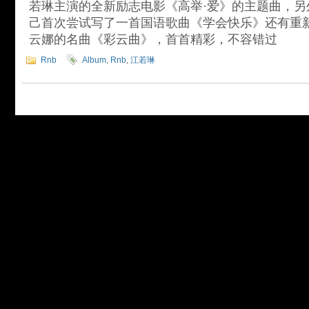
若琳主演的全新励志电影《高举·爱》的主题曲，另外E
己首次尝试写了一首国语歌曲《学会快乐》还有重
云娜的名曲《彩云曲》，首首精彩，不容错过
Rnb
Album
,
Rnb
,
江若琳