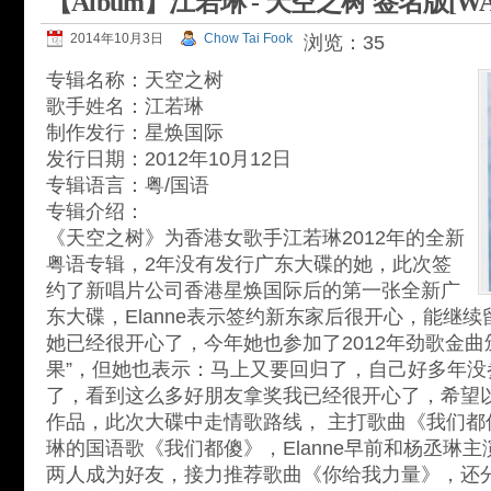
【Album】江若琳 - 天空之树 签名版[WA
2014年10月3日
Chow Tai Fook
浏览：35
专辑名称：天空之树
歌手姓名：江若琳
制作发行：星焕国际
发行日期：2012年10月12日
专辑语言：粤/国语
专辑介绍：
《天空之树》为香港女歌手江若琳2012年的全新
粤语专辑，2年没有发行广东大碟的她，此次签
约了新唱片公司香港星焕国际后的第一张全新广
东大碟，Elanne表示签约新东家后很开心，能继
她已经很开心了，今年她也参加了2012年劲歌金曲
果”，但她也表示：马上又要回归了，自己好多年没
了，看到这么多好朋友拿奖我已经很开心了，希望
作品，此次大碟中走情歌路线， 主打歌曲《我们都
琳的国语歌《我们都傻》，Elanne早前和杨丞琳
两人成为好友，接力推荐歌曲《你给我力量》，还