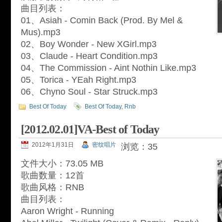
曲目列表：
01、Asiah - Comin Back (Prod. By Mel &
Mus).mp3
02、Boy Wonder - New XGirl.mp3
03、Claude - Heart Condition.mp3
04、The Commission - Aint Nothin Like.mp3
05、Torica - YEah Right.mp3
06、Chyno Soul - Star Struck.mp3
Best Of Today
Best Of Today
,
Rnb
[2012.02.01]VA-Best of Today
2012年1月31日
密纹唱片
浏览：35
文件大小：73.05 MB
歌曲数量：12首
歌曲风格：RNB
曲目列表：
Aaron Wright - Running