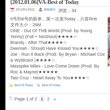
[2012.01.06]VA-Best of Today
2012年1月6日
密纹唱片
浏览：34
5号到6号的新单，第一次发Today，六首Rnb
文件大小：26M
ONE - Out Of Thi$ World (Prod. by Young
Yonny) (Full + NoShout)★★★★☆
Brandy - After That★★★★☆
Deemah - Should Have Kissed You★★★★☆
Joe - Run It Back (Prod. By Bryan - Michael Cox
& Wyldcard )★★★★☆
Masspike Miles - Love Come Down (Prod. By
Roc & Mayne)★★★★★
Taio Cruz - Heart Away To You★★★★☆
Best Of Today
Best Of Today
Page 1 of 2
1
2
»