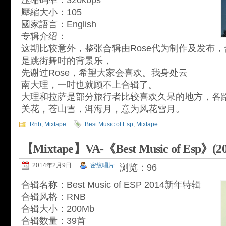
压缩码率：320kbps
壓縮大小：105
國家語言：English
专辑介绍：
这期比较意外，整张合辑由Rose代为制作及发布，合辑
是跳街舞时的背景乐，
先谢过Rose，希望大家会喜欢。我身处云
南大理，一时也就顾不上合辑了。
大理和拉萨是部分旅行者比较喜欢久呆的地方，各
关花，苍山雪，洱海月，意为风花雪月。
Rnb
,
Mixtape
Best Music of Esp
,
Mixtape
【Mixtape】VA-《Best Music of Esp》
2014年2月9日
密纹唱片
浏览：96
合辑名称：Best Music of ESP 2014新年特辑
合辑风格：RNB
合辑大小：200Mb
合辑数量：39首