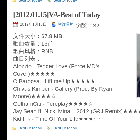
Best Of Today
Best Of Today
[2012.01.15]VA-Best of Today
2012年1月16日
密纹唱片
浏览：32
文件大小：67.8 MB
歌曲数量：13首
歌曲风格：RNB
曲目列表：
Atozzio - Tender Love (Force MD's
Cover)★★★★★
C Barbosa - Lift me Up★★★★★
Chivas Kimber - Gallery (Prod. By Ryan
Moore)★★★★☆
GothamCiti - Foreplay★★★★☆
Jay Sean ft. Nicki Minaj - 2012 (G&J Remix)★★
Kid Ink - Time Of Your Life★★★☆☆
Best Of Today
Best Of Today