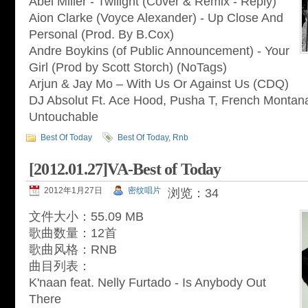
Abel Miller - Twilight (Cover & Remix - Reply)
Aion Clarke (Voyce Alexander) - Up Close And
Personal (Prod. By B.Cox)
Andre Boykins (of Public Announcement) - Your
Girl (Prod by Scott Storch) (NoTags)
Arjun & Jay Mo – With Us Or Against Us (CDQ)
DJ Absolut Ft. Ace Hood, Pusha T, French Montana
Untouchable
Best Of Today
Best Of Today
,
Rnb
[2012.01.27]VA-Best of Today
2012年1月27日
密纹唱片
浏览：34
文件大小：55.09 MB
歌曲数量：12首
歌曲风格：RNB
曲目列表：
K'naan feat. Nelly Furtado - Is Anybody Out
There