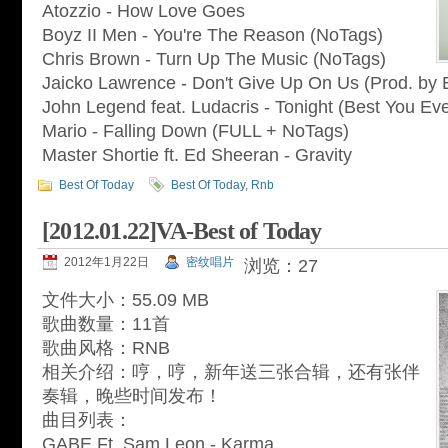
Atozzio - How Love Goes
Boyz II Men - You're The Reason (NoTags)
Chris Brown - Turn Up The Music (NoTags)
Jaicko Lawrence - Don't Give Up On Us (Prod. by 
John Legend feat. Ludacris - Tonight (Best You Ev
Mario - Falling Down (FULL + NoTags)
Master Shortie ft. Ed Sheeran - Gravity
Best Of Today
Best Of Today
,
Rnb
[2012.01.22]VA-Best of Today
2012年1月22日
密纹唱片
浏览：27
文件大小：55.09 MB
歌曲数量：11首
歌曲风格：RNB
相关介绍：哼，哼，新年送三张合辑，还有张伴
奏辑，晚些时间发布！
曲目列表：
GABE Ft. Sam Leon - Karma