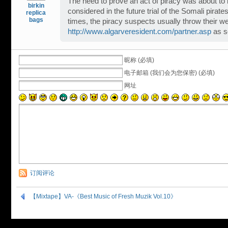
The need to prove an act of piracy was about t
birkin
considered in the future trial of the Somali pirat
replica
bags
times, the piracy suspects usually throw their 
http://www.algarveresident.com/partner.asp
as s
昵称 (必填)
电子邮箱 (我们会为您保密) (必填)
网址
订阅评论
【Mixtape】VA-《Best Music of Fresh Muzik Vol.10》