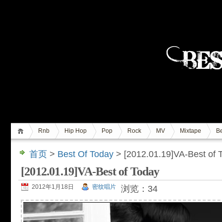
Rnb
Hip Hop
Pop
Rock
MV
Mixtape
Be
首页
>
Best Of Today
> [2012.01.19]VA-Best of 
[2012.01.19]VA-Best of Today
2012年1月18日
密纹唱片
浏览：34