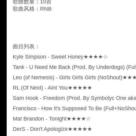
歌曲数量：10首
歌曲风格：RNB
曲目列表：
Kyle Simpson - Sweet Honey★★★★☆
Tank - U Need Me Back (Prod. By Underdogs) (
Leo (of Nemesis) - Girls Girls Girls (NoShout)
RL (Of Next) - Aint You★★★★★
Sam Hook - Freedom (Prod. By Symbolyc One 
Francisco - How It's Supposed To Be (Full+No
Mat Brandon - Tonight★★★★☆
DerS - Don't Apologize★★★★★