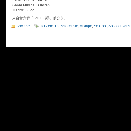
Label:DJ ZERO MUSIC
Geare:Musical Dubstep
Tracks:35+22
来自官方群「BM-DJ╅零」的分享。
Mixtape
DJ Zero
,
DJ Zero Music
,
Mixtape
,
So Cool
,
So Cool Vol.9