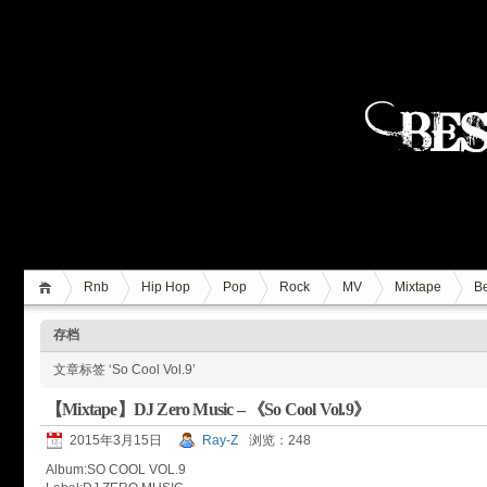
Rnb
Hip Hop
Pop
Rock
MV
Mixtape
Be
存档
文章标签 ‘So Cool Vol.9’
【Mixtape】DJ Zero Music – 《So Cool Vol.9》
2015年3月15日
Ray-Z
浏览：248
Album:SO COOL VOL.9