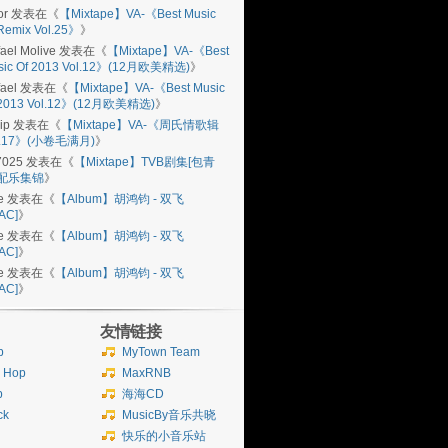
or
发表在《
【Mixtape】VA-《Best Music
Remix Vol.25》
》
ael Molive
发表在《
【Mixtape】VA-《Best
sic Of 2013 Vol.12》(12月欧美精选)
》
ael
发表在《
【Mixtape】VA-《Best Music
 2013 Vol.12》(12月欧美精选)
》
ip
发表在《
【Mixtape】VA-《周氏情歌辑
l.17》(小卷毛满月)
》
7025
发表在《
【Mixtape】TVB剧集[包青
]配乐集锦
》
e
发表在《
【Album】胡鸿钧 - 双飞
AC]
》
e
发表在《
【Album】胡鸿钧 - 双飞
AC]
》
e
发表在《
【Album】胡鸿钧 - 双飞
AC]
》
友情链接
b
MyTown Team
p Hop
MaxRNB
p
海海CD
ck
MusicBy音乐共晓
快乐的小音乐站