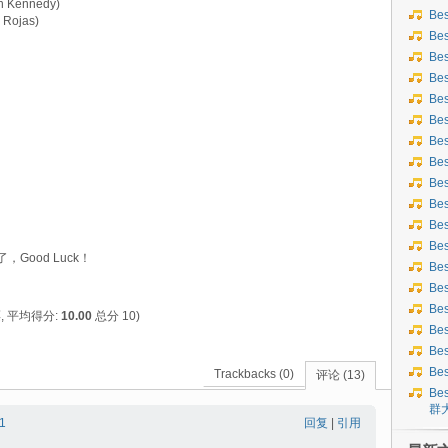
an Kennedy)
Be
 Rojas)
Be
Be
Be
Be
Be
Be
Bes
Bes
Be
Be
Be
ood Luck！
Be
Be
Be
, 平均得分:
10.00
总分 10)
Be
Be
Be
Trackbacks (0)
评论 (13)
Bes
群
1
回复
|
引用