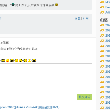
Mix
哈... :
要工作了,以后就来你这偷点菜
Bes
Art
3
回复
|
引用
归档
20
20
20
20
 (必填)
20
邮箱 (我们会为您保密) (必填)
20
址
20
20
20
20
20
20
20
20
20
20
pitel (2010)[iTunes Plus AAC](极品德国HIPA)
20