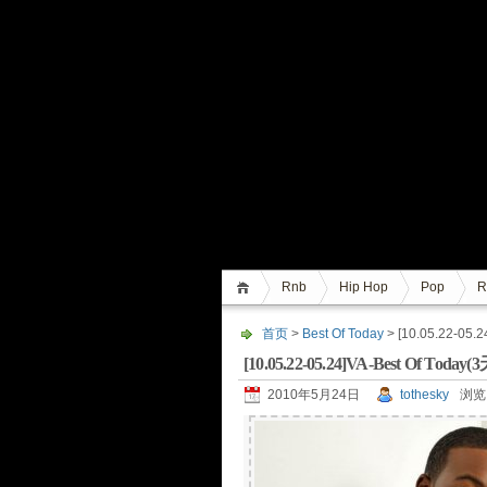
Rnb
Hip Hop
Pop
R
首页
>
Best Of Today
> [10.05.22-0
[10.05.22-05.24]VA-Best Of
2010年5月24日
tothesky
浏览