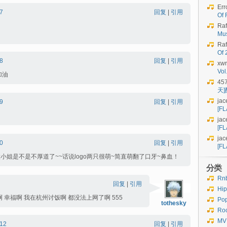
Err
7
回复
|
引用
Of 
Raf
Mu
Raf
Of
8
回复
|
引用
xwr
Vo
加油
45
天
jac
9
回复
|
引用
[FL
jac
[FL
jac
0
回复
|
引用
[FL
小姐是不是不厚道了~~话说logo两只很萌~简直萌翻了口牙~鼻血！
分类
Rn
回复
|
引用
Hi
幸福啊 我在杭州讨饭啊 都没法上网了啊 555
Po
tothesky
Ro
MV
12
回复
|
引用