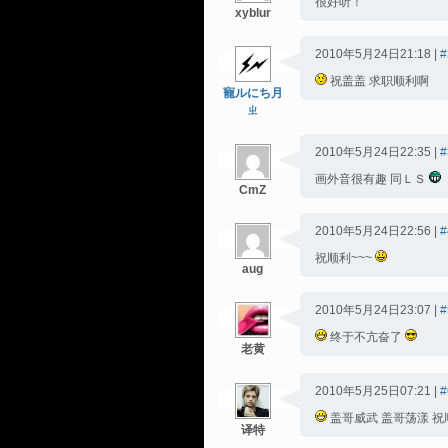
很好听！
xyblur
2010年5月24日21:18 |
#
祝盖盖 求职顺利啊
寵ルにち月
ㄓ
2010年5月24日22:35 |
#
画外音很有趣 同ＬＳ
CmZ
2010年5月24日22:56 |
#
祝顺利~~~
aug
2010年5月24日23:07 |
#
终于不亢奋了
老黄
2010年5月25日07:21 |
#
盖哥威武 盖哥荡漾 祝
译特