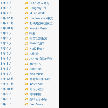
14 年 3 月
OOPS音乐精选
14 年 2 月
DaughtryCN
14 年 1 月
Music World
13 年 12 月
Evanescence中文
13 年 11 月
西城男孩中国联盟
13 年 10 月
Konvict Music
13 年 9 月
呼麦
13 年 8 月
电音动漫乐园
13 年 7 月
声光伴我行
13 年 6 月
HarD RocK
13 年 5 月
KJ影音
13 年 4 月
AOP音乐网址导航
13 年 3 月
Yanyin77
13 年 2 月
SongBus
13 年 1 月
Kiss Music
12 年 12 月
葡萄鱼音乐小站
12 年 11 月
Indiehead!
12 年 10 月
为音乐改变
12 年 9 月
哥特中国
12 年 8 月
掰咔音乐小站
12 年 5 月
Best Music