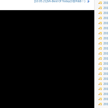
[10.05.21]VA-Best Of Today(3首R&B！)
20
20
20
20
20
20
20
20
20
20
20
20
20
20
20
20
20
20
20
20
20