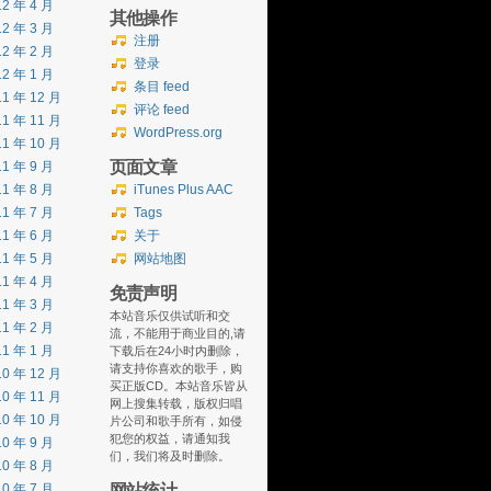
12 年 4 月
其他操作
12 年 3 月
注册
12 年 2 月
登录
12 年 1 月
条目 feed
11 年 12 月
评论 feed
11 年 11 月
WordPress.org
11 年 10 月
页面文章
11 年 9 月
11 年 8 月
iTunes Plus AAC
11 年 7 月
Tags
11 年 6 月
关于
11 年 5 月
网站地图
11 年 4 月
免责声明
11 年 3 月
本站音乐仅供试听和交
11 年 2 月
流，不能用于商业目的,请
11 年 1 月
下载后在24小时内删除，
请支持你喜欢的歌手，购
10 年 12 月
买正版CD。本站音乐皆从
10 年 11 月
网上搜集转载，版权归唱
10 年 10 月
片公司和歌手所有，如侵
犯您的权益，请通知我
10 年 9 月
们，我们将及时删除。
10 年 8 月
网站统计
10 年 7 月