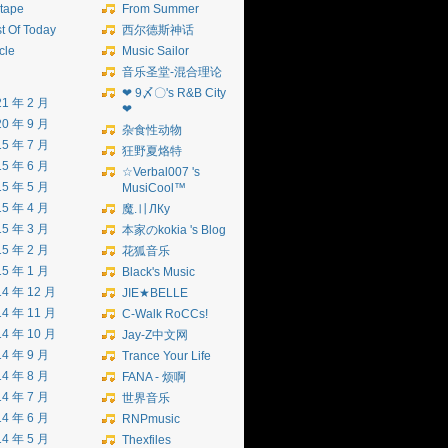
tape
From Summer
t Of Today
西尔德斯神话
icle
Music Sailor
音乐圣堂-混合理论
❤ 9〆〇's R&B City
21 年 2 月
❤
20 年 9 月
杂食性动物
15 年 7 月
狂野夏烙特
15 年 6 月
☆Verbal007 's
15 年 5 月
MusiCool™
15 年 4 月
魔.〢ЛКу
15 年 3 月
本家のkokia 's Blog
15 年 2 月
花狐音乐
15 年 1 月
Black's Music
14 年 12 月
JIE★BELLE
14 年 11 月
C-Walk RoCCs!
14 年 10 月
Jay-Z中文网
14 年 9 月
Trance Your Life
14 年 8 月
FANA - 烦啊
14 年 7 月
世界音乐
14 年 6 月
RNPmusic
14 年 5 月
Thexfiles