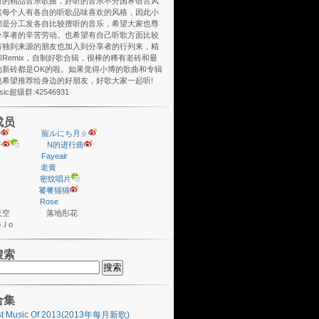
听的精品音乐歌曲，好听的音乐不分国界语言风
然每个人有各自的听歌品味喜欢的风格，因此小
都是分工发各自比较擅听的音乐，希望大家也尊
分享者的辛苦劳动。也希望有自己听歌方面比较
有独到来源的朋友也加入到分享者的行列来，精
Remix，自制好歌合辑，很棒的稀有老砖和最
的新砖都是OK的啦。如果觉得小博的歌曲和专辑
也希望推荐给身边的好朋友，好歌大家一起听!
usic超级群:42546931
成员
y
寵ルにち月ㄓ
子
N的进行曲
Fayeair
老黄
密纹唱片
饕餮猫猫
Rose
座天空 落地彤花
ＪoＪo
搜索
合集
st Music Of 2013(2013年每月新歌)