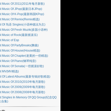
st Music Of 2011(2011年每月新歌)
st Music Of JPop(最新日本JPop)
st Music Of K-Pop(最新韩国KPop)
st Music Of Remix(Remix精选)
st Of 鸟语 Singles(小语种德法为主)
st Music Of Fresh Muzik(多国小语种)
st Music of Rock(最新摇滚乐)
t Music of Esp
t Music Of PartyBreaks(舞曲)
st Music Of House(House精选)
st Music Of Chapter(老黄的一些精选)
st Music Of Piano(钢琴纯音)
st Music Of Sonata(一些摇滚好歌)
st MV(MV精选)
st Of Latest Albums(最新专辑好歌精选)
st Music Of 2010(2010年每月新歌)
st Music Of 2009(2009年每月新歌)
st Music Of 2008(2008年每月新歌)
t Singles In Memory Of QQ Group(纪念QQ
大合集)