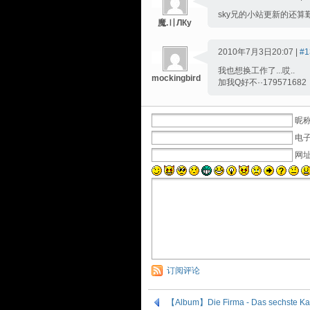
sky兄的小站更新的还算勤的
魔.〢ЛКу
2010年7月3日20:07 |
#1
我也想换工作了...哎..
mockingbird
加我Q好不··179571682
昵称
电子
网
订阅评论
【Album】Die Firma - Das sechste Ka