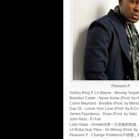
Pleasure P
Ashley Ring ft. Lil Wayne - Moving
Brandon Carter - Never Know (Prod
Conor Maynard - Breathe (Prod. by M
Day 26 - Loose Your Love (Prod. by
James Fauntleroy - Draw (Prod. by Oak)
John Reid - If I Fall
Lady Gaga - Greatest(第一次
Lil Rufus feat. Plies - I'm Wrong
Pleasure P - Change Positions(不