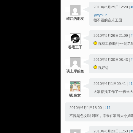
2010年5月25日12:20 |
#
@xyblur
靖江的朋友
很不错的音乐王国
2010年5月26日21:09 |
#
祝找工作顺利~~兄弟
卷毛王子
2010年5月30日08:43 |
#
祝好运
误上岸的鱼
2010年6月1日09:41 |
#1
大家都找工作了~~再当大
晓.色女
2010年6月1日18:00 |
#11
不愧是色女哦 呵呵，原来在家当大小姐啊 
2010年6月23日11:53 |
#