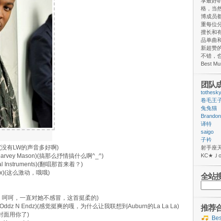
享最好
格，当
博成员
重每位
擅长和
品单曲和
新超赞
不错，
Best M
团队
tothesk
卷毛王
兔兔猫
Brandon
译特
saigo
子衿
 Target(没有LW的声音多好啊)
射手
. by Harvey Mason)(搞那么抒情搞什么啊^_^)
ΚС★
ental Instruments)(翻唱那首来着？)
 B.Cox)(这么激动，哦哦)
全站
搜
索：
发她的歌曲，呵呵，一直对她不感冒，这首挺柔的)
 (Prod. by Oddz N Endz)(感觉挺爽的嘎，为什么让我联想到Auburn的La La La)
推荐
错哦，封面用你了)
Be