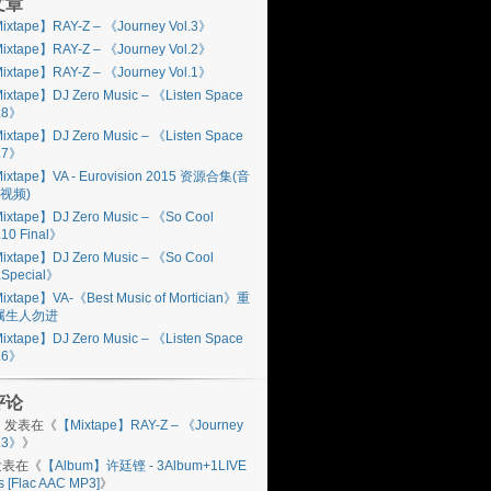
文章
ixtape】RAY-Z – 《Journey Vol.3》
ixtape】RAY-Z – 《Journey Vol.2》
ixtape】RAY-Z – 《Journey Vol.1》
ixtape】DJ Zero Music – 《Listen Space
l.8》
ixtape】DJ Zero Music – 《Listen Space
l.7》
ixtape】VA - Eurovision 2015 资源合集(音
视频)
ixtape】DJ Zero Music – 《So Cool
.10 Final》
ixtape】DJ Zero Music – 《So Cool
.Special》
ixtape】VA-《Best Music of Mortician》重
属生人勿进
ixtape】DJ Zero Music – 《Listen Space
l.6》
评论
n
发表在《
【Mixtape】RAY-Z – 《Journey
l.3》
》
表在《
【Album】许廷铿 - 3Album+1LIVE
s [Flac AAC MP3]
》