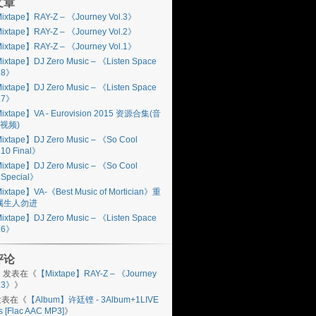
文章
ixtape】RAY-Z – 《Journey Vol.3》
ixtape】RAY-Z – 《Journey Vol.2》
ixtape】RAY-Z – 《Journey Vol.1》
ixtape】DJ Zero Music – 《Listen Space
l.8》
ixtape】DJ Zero Music – 《Listen Space
l.7》
ixtape】VA - Eurovision 2015 资源合集(音
视频)
ixtape】DJ Zero Music – 《So Cool
.10 Final》
ixtape】DJ Zero Music – 《So Cool
.Special》
ixtape】VA-《Best Music of Mortician》重
属生人勿进
ixtape】DJ Zero Music – 《Listen Space
l.6》
评论
n
发表在《
【Mixtape】RAY-Z – 《Journey
l.3》
》
表在《
【Album】许廷铿 - 3Album+1LIVE
s [Flac AAC MP3]
》