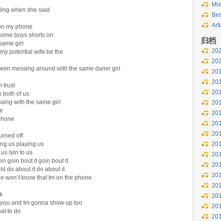
Mix
lling when she said
Bes
Art
 on my phone
 some boys shorts on
归档
same girl
20
my potential wife be the
20
 been messing around with the same damn girl
20
20
 trust
20
 both of us
ing with the same girl
20
ne
20
 phone
20
20
urned off
ing us playing us
20
us lyin to us
20
n goin bout it goin bout it
20
d do about it do about it
20
she won’t know that Im on the phone
20
k
20
h you and Im gonna show up too
20
at to do
20