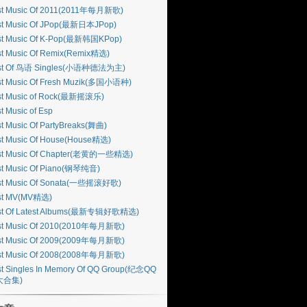
st Music Of 2011(2011年每月新歌)
st Music Of JPop(最新日本JPop)
st Music Of K-Pop(最新韩国KPop)
st Music Of Remix(Remix精选)
st Of 鸟语 Singles(小语种德法为主)
st Music Of Fresh Muzik(多国小语种)
st Music of Rock(最新摇滚乐)
t Music of Esp
t Music Of PartyBreaks(舞曲)
st Music Of House(House精选)
st Music Of Chapter(老黄的一些精选)
st Music Of Piano(钢琴纯音)
st Music Of Sonata(一些摇滚好歌)
st MV(MV精选)
st Of Latest Albums(最新专辑好歌精选)
st Music Of 2010(2010年每月新歌)
st Music Of 2009(2009年每月新歌)
st Music Of 2008(2008年每月新歌)
t Singles In Memory Of QQ Group(纪念QQ
大合集)