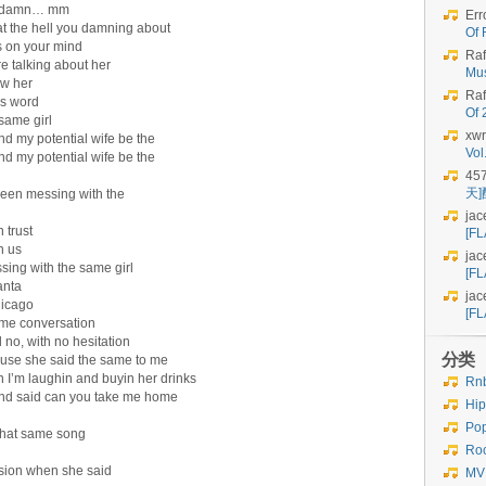
ck… damn… mm
Err
t the hell you damning about
Of 
s on your mind
Raf
e talking about her
Mu
ow her
Raf
is word
Of
same girl
xwr
nd my potential wife be the
Vo
nd my potential wife be the
45
天
 been messing with the
jac
 trust
[FL
n us
jac
ing with the same girl
[FL
anta
jac
hicago
[FL
 me conversation
 no, with no hesitation
分类
cause she said the same to me
n I’m laughin and buyin her drinks
Rn
and said can you take me home
Hi
Po
 that same song
Ro
ssion when she said
MV