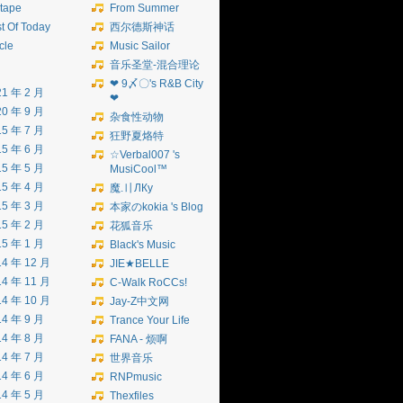
tape
From Summer
t Of Today
西尔德斯神话
icle
Music Sailor
音乐圣堂-混合理论
❤ 9〆〇's R&B City
21 年 2 月
❤
20 年 9 月
杂食性动物
15 年 7 月
狂野夏烙特
15 年 6 月
☆Verbal007 's
15 年 5 月
MusiCool™
15 年 4 月
魔.〢ЛКу
15 年 3 月
本家のkokia 's Blog
15 年 2 月
花狐音乐
15 年 1 月
Black's Music
14 年 12 月
JIE★BELLE
14 年 11 月
C-Walk RoCCs!
14 年 10 月
Jay-Z中文网
14 年 9 月
Trance Your Life
14 年 8 月
FANA - 烦啊
14 年 7 月
世界音乐
14 年 6 月
RNPmusic
14 年 5 月
Thexfiles