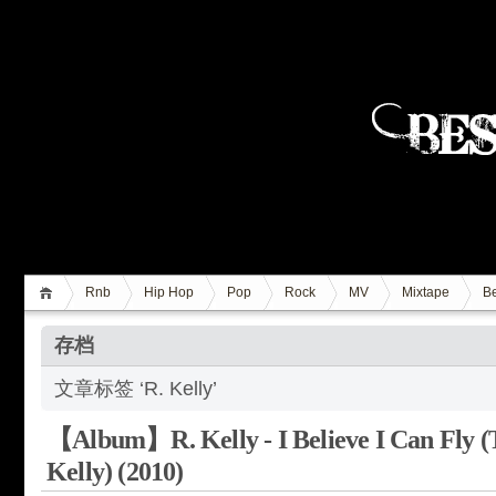
Rnb
Hip Hop
Pop
Rock
MV
Mixtape
Be
存档
文章标签 ‘R. Kelly’
【Album】R. Kelly - I Believe I Can Fly (
Kelly) (2010)