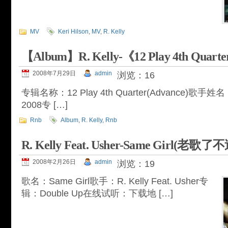
MV
Keri Hilson
,
MV
,
R. Kelly
【Album】R. Kelly-《12 Play 4th Quarte
2008年7月29日
admin
浏览：16
专辑名称：12 Play 4th Quarter(Advance)歌手
2008专 […]
Rnb
Album
,
R. Kelly
,
Rnb
R. Kelly Feat. Usher-Same Girl(
2008年2月26日
admin
浏览：19
歌名：Same Girl歌手：R. Kelly Feat. Usher专
辑：Double Up在线试听：下载地 […]