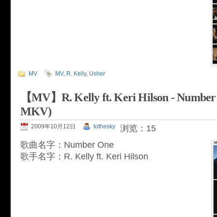
MV
MV
,
R. Kelly
,
Usher
【MV】R. Kelly ft. Keri Hilson - Nu
MKV)
2009年10月12日
tothesky
浏览：15
歌曲名字：Number One
歌手名字：R. Kelly ft. Keri Hilson