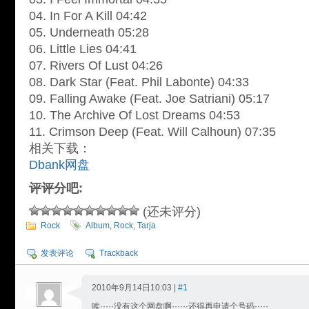
04. In For A Kill 04:42
05. Underneath 05:28
06. Little Lies 04:41
07. Rivers Of Lust 04:26
08. Dark Star (Feat. Phil Labonte) 04:33
09. Falling Awake (Feat. Joe Satriani) 05:17
10. The Archive Of Lost Dreams 04:53
11. Crimson Deep (Feat. Will Calhoun) 07:35
相关下载：
Dbank网盘
评评分吧:
(还未评分)
Rock
Album
,
Rock
,
Tarja
发表评论
Trackback
2010年9月14日10:03 |
#1
唉·····没有这个网盘啊······还得再申请个号码·····