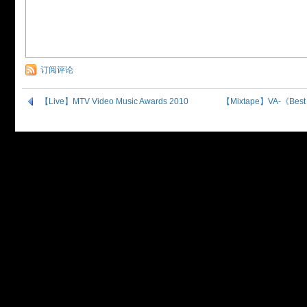
订阅评论
【Live】MTV Video Music Awards 2010
【Mixtape】VA-《Best 