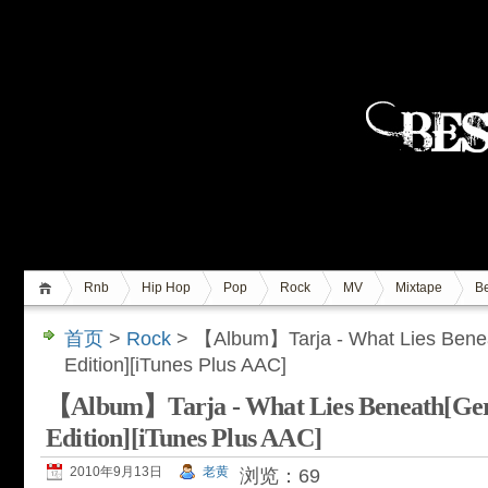
Rnb
Hip Hop
Pop
Rock
MV
Mixtape
Be
首页
>
Rock
> 【Album】Tarja - What Lies Bene
Edition][iTunes Plus AAC]
【Album】Tarja - What Lies Beneath[Ge
Edition][iTunes Plus AAC]
2010年9月13日
老黄
浏览：69