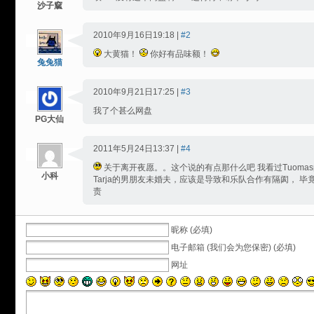
沙子窳
2010年9月16日19:18 |
#2
大黄猫！
你好有品味额！
兔兔猫
2010年9月21日17:25 |
#3
我了个甚么网盘
PG大仙
2011年5月24日13:37 |
#4
关于离开夜愿。。这个说的有点那什么吧 我看过Tuoma
小科
Tarja的男朋友未婚夫，应该是导致和乐队合作有隔阂， 毕竟
责
昵称 (必填)
电子邮箱 (我们会为您保密) (必填)
网址