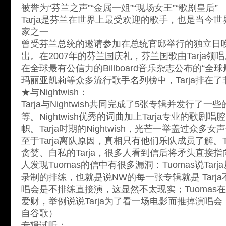
被誉为“芬兰之声”“金属一姐”“现场女王”“歌剧皇后”
Tarja是芬兰在世界上最受欢迎的歌手，也是当今
家之一
曾受芬兰总统的邀请参加在总统官邸举行的独立日
出。在2007年的芬兰国庆礼，芬兰国歌由Tarja领唱
在全球最有公信力的Billboard音乐杂志公布的“全
玛丽亚凯莉等众多流行歌手名列榜中，Tarja排在
★与Nightwish：
Tarja与Nightwish共同完成了5张专辑并发行了一些
等。Nightwish优秀的词曲加上Tarja专业的歌
帜。Tarja时期的Nightwish，光芒一举盖过众多
至于Tarja离队原因，真相只有他们乐队成员了解。T
贪婪、自私的Tarja，很多人看到信后将矛头直接指向
人发现Tuomas的信中有很多漏洞：Tuomas说Ta
录制的排练，也就是说NW的每一张专辑就是 Tarj
唱会是不排练直接演，这显然不太现实；Tuomas在信
爱财，举例说说Tarja为了看一场电影而推掉演唱
自谷歌）
专辑试听：