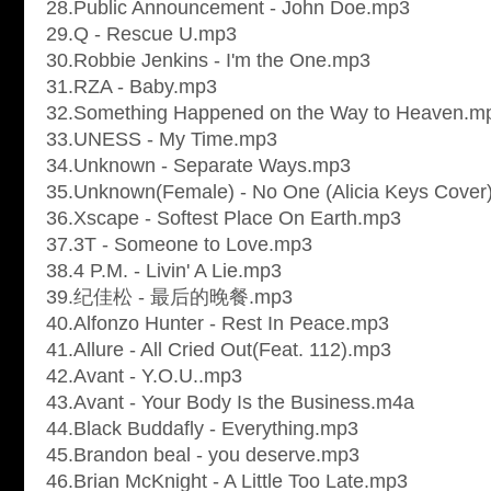
28.Public Announcement - John Doe.mp3
29.Q - Rescue U.mp3
30.Robbie Jenkins - I'm the One.mp3
31.RZA - Baby.mp3
32.Something Happened on the Way to Heaven.m
33.UNESS - My Time.mp3
34.Unknown - Separate Ways.mp3
35.Unknown(Female) - No One (Alicia Keys Cover
36.Xscape - Softest Place On Earth.mp3
37.3T - Someone to Love.mp3
38.4 P.M. - Livin' A Lie.mp3
39.纪佳松 - 最后的晚餐.mp3
40.Alfonzo Hunter - Rest In Peace.mp3
41.Allure - All Cried Out(Feat. 112).mp3
42.Avant - Y.O.U..mp3
43.Avant - Your Body Is the Business.m4a
44.Black Buddafly - Everything.mp3
45.Brandon beal - you deserve.mp3
46.Brian McKnight - A Little Too Late.mp3