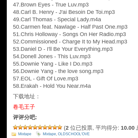
47.Brown Eyes - True Luv.mp3
48.Carl B. Henry - J'ai Besoin De Toi.mp3
49.Carl Thomas - Special Lady.m4a
50.Carmen feat. Nawlage - Half Past One.mp3
51.Chris Holloway - Songs On Her Radio.mp3
52.Commissioned - Charge It to My Head.mp3
53.Daniel D - I'll Be Your Everything.mp3
54.Donell Jones - This Luv.mp3
55.Downie Yang - Like I Do.mp3
56.Downie Yang - the love song.mp3
57.EOL - Gift Of Love.mp3
58.Erakah - Hold You Near.m4a
下载地址：
卷毛王子
评评分吧:
(
2
位已投票, 平均得分:
10.00
Mixtape
Mixtape
,
OLDSCHOOL'OVE