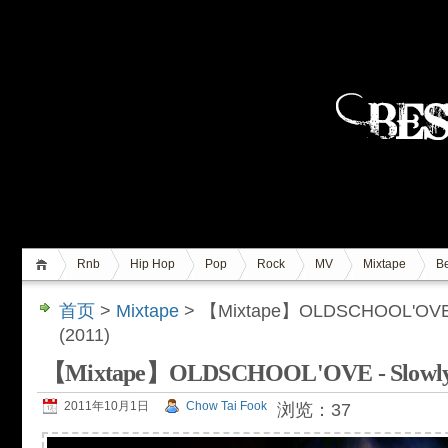
Rnb
Hip Hop
Pop
Rock
MV
Mixtape
Be
首页
>
Mixtape
> 【Mixtape】OLDSCHOOL'OVE - 
(2011)
【Mixtape】OLDSCHOOL'OVE - Slowly Bu
2011年10月1日
Chow Tai Fook
浏览：37