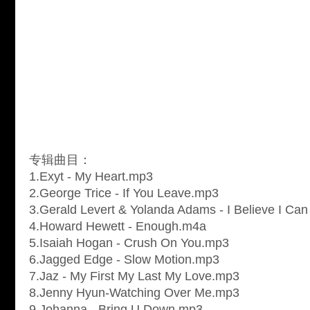
专辑曲目：
1.Exyt - My Heart.mp3
2.George Trice - If You Leave.mp3
3.Gerald Levert & Yolanda Adams - I Believe I Can
4.Howard Hewett - Enough.m4a
5.Isaiah Hogan - Crush On You.mp3
6.Jagged Edge - Slow Motion.mp3
7.Jaz - My First My Last My Love.mp3
8.Jenny Hyun-Watching Over Me.mp3
9.Johanna - Bring U Down.mp3