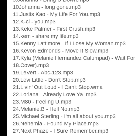
10Johanna - long gone.mp3
11.Justis Kao - My Life For You.mp3
12.K-ci - you.mp3
13.Keke Palmer - First Crush.mp3
14.kem - share my life.mp3
15.Kenny Lattimore - If I Lose My Woman.mp3
16.Kevon Edmonds - Move It Slow.mp3
17.Kyla (Melanie Hernandez Calumpad) - Wait For 
18.Cover).mp3
19.LeVert - Abc-123.mp3
20.Levi Little - Don't Stop.mp3
21.Livin' Out Loud - I Can't Stop.wma
22.Loriana - Already Love Ya .mp3
23.M80 - Feeling U.mp3
24.Melanie.B - Hell No.mp3
25.Michael Sterling - I'm all about you.mp3
26.Nehemia - Found My Place.mp3
27.Next Phaze - I Sure Remember.mp3