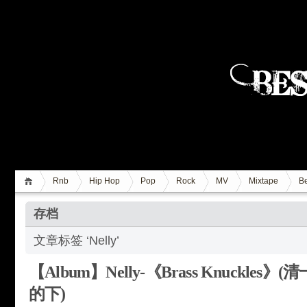
Rnb
Hip Hop
Pop
Rock
MV
Mixtape
Be
存档
文章标签 ‘Nelly’
【Album】Nelly-《Brass Knuckles
的下)