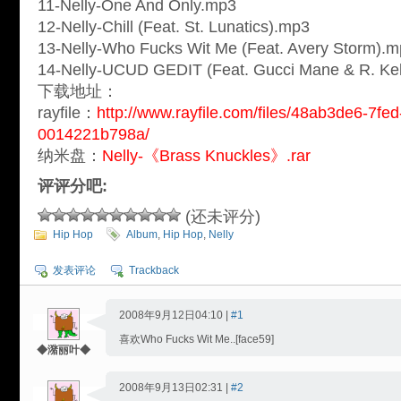
11-Nelly-One And Only.mp3
12-Nelly-Chill (Feat. St. Lunatics).mp3
13-Nelly-Who Fucks Wit Me (Feat. Avery Storm).
14-Nelly-UCUD GEDIT (Feat. Gucci Mane & R. Kel
下载地址：
rayfile：
http://www.rayfile.com/files/48ab3de6-7fed
0014221b798a/
纳米盘：
Nelly-《Brass Knuckles》.rar
评评分吧:
(还未评分)
Hip Hop
Album
,
Hip Hop
,
Nelly
发表评论
Trackback
2008年9月12日04:10 |
#1
喜欢Who Fucks Wit Me..[face59]
◆潴丽叶◆
2008年9月13日02:31 |
#2