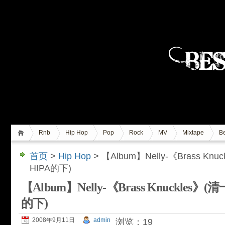
Rnb
Hip Hop
Pop
Rock
MV
Mixtape
Be
首页
>
Hip Hop
> 【Album】Nelly-《Brass K
HIPA的下)
【Album】Nelly-《Brass Knuckles
的下)
2008年9月11日
admin
浏览：19