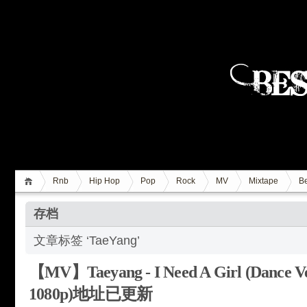
Rnb
Hip Hop
Pop
Rock
MV
Mixtape
Be
存档
文章标签 ‘TaeYang’
【MV】Taeyang - I Need A Girl (Dance Ver
1080p)地址已更新