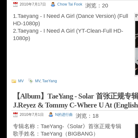
2010年7月17日
Chow Tai Fook
浏览：20
1.Taeyang - I Need A Girl (Dance Version) (Full
HD-1080p)
2.Taeyang - I Need A Girl (YT-Clean-Full HD-
1080p)
MV
MV
,
TaeYang
【Album】TaeYang - Solar 首张正规专辑(2
J.Reyez & Tommy C-Where U At (English 
2010年7月1日
N的进行曲
浏览：18
专辑名称：TaeYang-《Solar》首张正规专辑
歌手姓名：TaeYang（BIGBANG）