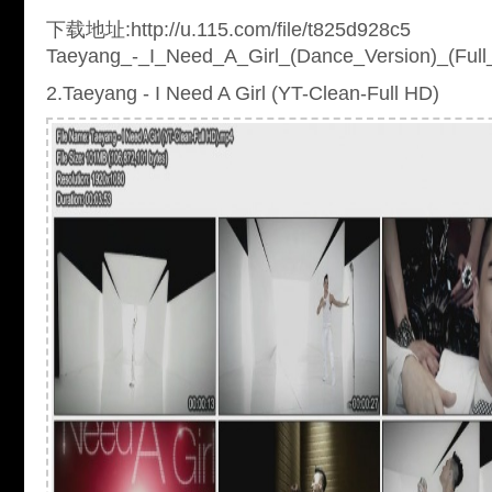
下载地址:http://u.115.com/file/t825d928c5
Taeyang_-_I_Need_A_Girl_(Dance_Version)_(Full
2.Taeyang - I Need A Girl (YT-Clean-Full HD)