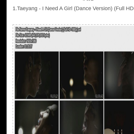
1.Taeyang - I Need A Girl (Dance Version) (Full H