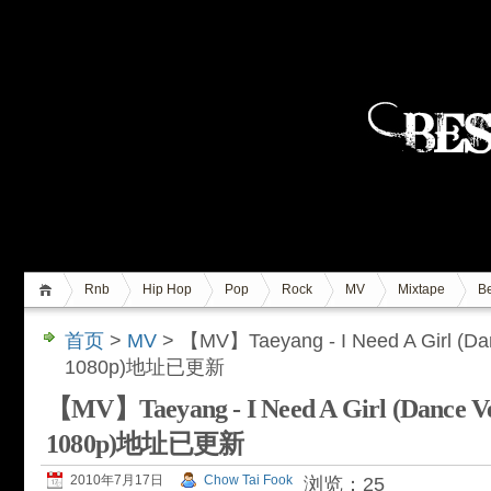
Rnb
Hip Hop
Pop
Rock
MV
Mixtape
Be
首页
>
MV
> 【MV】Taeyang - I Need A Girl (Dan
1080p)地址已更新
【MV】Taeyang - I Need A Girl (Dance Ver
1080p)地址已更新
2010年7月17日
Chow Tai Fook
浏览：25