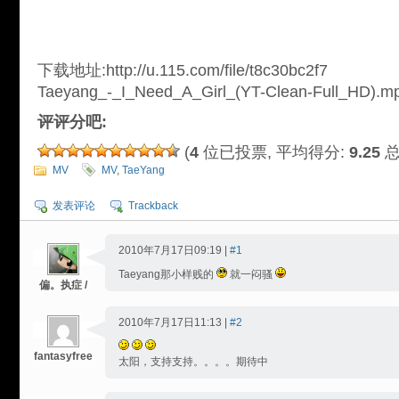
下载地址:http://u.115.com/file/t8c30bc2f7
Taeyang_-_I_Need_A_Girl_(YT-Clean-Full_HD).m
评评分吧:
(
4
位已投票, 平均得分:
9.25
总
MV
MV
,
TaeYang
发表评论
Trackback
2010年7月17日09:19 |
#1
Taeyang那小样贱的
就一闷骚
偏。执症 /
2010年7月17日11:13 |
#2
fantasyfree
太阳，支持支持。。。。期待中