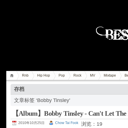
Rnb
Hip Hop
Pop
Rock
MV
Mixtape
Be
存档
文章标签 ‘Bobby Tinsley’
【Album】Bobby Tinsley - Can't Let The 
2010年10月25日
Chow Tai Fook
浏览：19