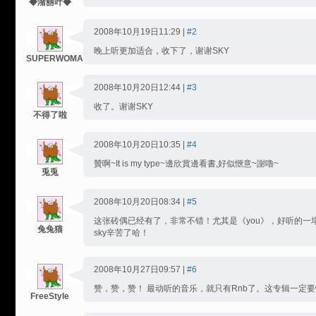
◆潴丽叶◆
2008年10月19日11:29 |
#2
晚上听更加适合，收下了，谢谢SKY
SUPERWOMAN
2008年10月20日12:44 |
#3
收了。谢谢SKY
不得了啦
2008年10月20日10:35 |
#4
贊啊~It is my type~邊欣賞邊看書,好似愜意~謝嚕~
兎兎
2008年10月20日08:34 |
#5
这张砖偶已经有了，非常不错！尤其是《you》，好听的一
兔兔猫
sky辛苦了哈！
2008年10月27日09:57 |
#6
赞，赞，赞！ 最动听的音乐，就只有Rnb了。这专辑一定
FreeStyle