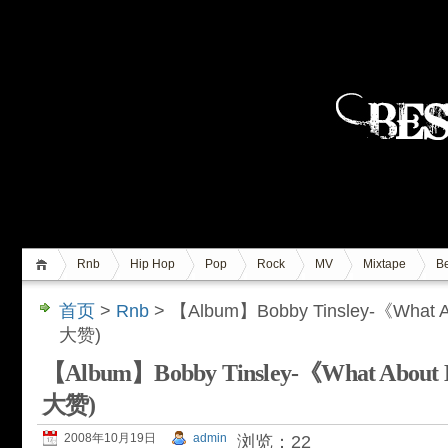
Rnb
Hip Hop
Pop
Rock
MV
Mixtape
Be
首页
>
Rnb
> 【Album】Bobby Tinsley-《Wha
大赞)
【Album】Bobby Tinsley-《What Ab
大赞)
2008年10月19日
admin
浏览：22