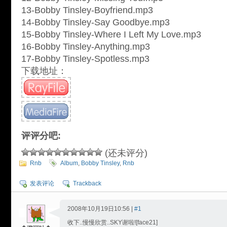
13-Bobby Tinsley-Boyfriend.mp3
14-Bobby Tinsley-Say Goodbye.mp3
15-Bobby Tinsley-Where I Left My Love.mp3
16-Bobby Tinsley-Anything.mp3
17-Bobby Tinsley-Spotless.mp3
下载地址：
评评分吧:
(还未评分)
Rnb
Album
,
Bobby Tinsley
,
Rnb
发表评论
Trackback
2008年10月19日10:56 |
#1
收下..慢慢欣赏..SKY谢啦![face21]