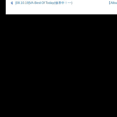
[08.10.19]VA-Best Of Today(修养中！~~)
【Albu