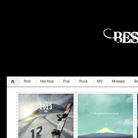
Rnb
Hip Hop
Pop
Rock
MV
Mixtape
Be