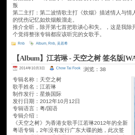
叛
第二主打：第二波情歌主打《炊烟》描述情人与情
的忧伤记忆如炊烟般溜走。
推介全听，除开第七首把歌谈心和失。，这是我除开吴
个觉得整张专辑都应该听完的女歌手。
Rnb
Album
,
Rnb
,
吴若希
【Album】江若琳 - 天空之树 签名版[WA
2014年10月3日
Chow Tai Fook
浏览：38
专辑名称：天空之树
歌手姓名：江若琳
制作发行：星焕国际
发行日期：2012年10月12日
专辑语言：粤/国语
专辑介绍：
《天空之树》为香港女歌手江若琳2012年的全新
粤语专辑，2年没有发行广东大碟的她，此次签