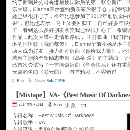
约了新唱片公司香港星焕国际后的第一张全新广
东大碟，Elanne表示签约新东家后很开心，能继
她已经很开心了，今年她也参加了2012年劲歌金曲
果”，但她也表示：马上又要回归了，自己好多年没
了，看到这么多好朋友拿奖我已经很开心了，希望
作品，此次大碟中走情歌路线， 主打歌曲《我们都
琳的国语歌《我们都傻》，Elanne早前和杨丞琳
两人成为好友，接力推荐歌曲《你给我力量》，还
若琳主演的全新励志电影《高举·爱》的主题曲，另外E
己首次尝试写了一首国语歌曲《学会快乐》还有重
云娜的名曲《彩云曲》，首首精彩，不容错过
Rnb
Album
,
Rnb
,
江若琳
【Mixtape】VA-《Best Music Of Darkne
2014年9月26日
Rose
浏览：21
专辑名称：Best Music Of Darkness
专辑歌手：VA
专辑流派：歌剧/金属/暗潮金属/旋死