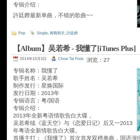
专辑介绍：
許廷鏗最新单曲，不错的歌曲~~
Pop
Single
,
再戰明天
,
許廷鏗
【Album】吴若希 - 我懂了[iTunes Plus]
2014年10月3日
Chow Tai Fook
浏览：27
专辑名称：我懂了
歌手姓名：吴若希
制作发行：星焕国际
发行日期：2013年
专辑语言：粤/国语
专辑介绍：
2013年全新粤语情歌告白大碟，
吴若希续《蓝天空》与《恋爱日记》后又一2013
年粤语全新情歌告白大碟。
首播主打：《我懂了》首次首发双榜单曲，国语演