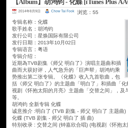
【Album】胡鸿钧 - 化蝶 [iTunes Plus AA
2014年8月9日
Chow Tai Fook
浏览：55
专辑名称：化蝶
歌手姓名：胡鸿钧
发行公司：星焕国际有限公司
发行日期：2013年10月02日
专辑语言：粤语
专辑介绍：
近期為TVB剧集《师父 明白了》演唱主题曲和插
曲而大获好评，人气急升的「巨声帮」胡鸿钧乘
势推出第二张专辑。《化蝶》收入九首歌曲，包
括《师父 明白了》的主题曲「明白了」和插曲「化
视剧《怀抱太阳的月亮》主题曲「交替之间」，及
等。
胡鸿钧 全新专辑 化蝶
诚意推介 :明白了 (TVB 剧集 - 师父 明白了 主题曲)
化蝶 (TVB 剧集 - 师父 明白了 插 曲)
特别收录 : 交替之间 (钟嘉欣合唱) (电视剧《怀抱