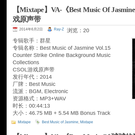
【Mixtape】VA-《Best Music Of Jasmi
戏原声带
2014年6月2日
Ray-Z
浏览：20
专辑歌手：群星
专辑名称：Best Music of Jasmine Vol.15
Counter Strike Online Background Music
Collections
CSOL游戏原声带
发行年代：2014
厂牌：Best Music
流派：BGM, Electronic
资源格式：MP3+WAV
时长：00:44:13
大小：46.75 MB + 5.54 MB Bonus Track
Mixtape
Best Music of Jasmine
,
Mixtape