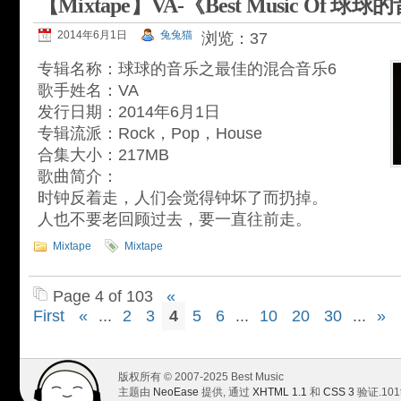
【Mixtape】VA-《Best Music Of 球球
2014年6月1日
兔兔猫
浏览：37
专辑名称：球球的音乐之最佳的混合音乐6
歌手姓名：VA
发行日期：2014年6月1日
专辑流派：Rock，Pop，House
合集大小：217MB
歌曲简介：
时钟反着走，人们会觉得钟坏了而扔掉。
人也不要老回顾过去，要一直往前走。
Mixtape
Mixtape
Page 4 of 103
«
First
«
...
2
3
4
5
6
...
10
20
30
...
»
版权所有 © 2007-2025 Best Music
主题由
NeoEase
提供, 通过
XHTML 1.1
和
CSS 3
验证.
101