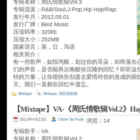
专辑名称：周氏情歌辑Vol.3
专辑流派：R&B/Soul,J-Pop,Hip Hop/Rap;
发行年月：2012.05.01
发行厂牌：Best Music
压缩码率：320kb
压缩大小：252MB
国家语言：英，日，鸟语
相关简介：
有一些歌声，如惊鸿般，划过你的耳朵，却终落在心
们的声音，是否能再次唤醒你沉睡的回忆？听听这
特的力量，让你很快告别逝去爱情对你的造成的困
天。我们一直都在回忆中遗忘。
Mixtape
Mixtape
,
周氏情歌辑
【Mixtape】VA-《周氏情歌辑Vol.2》Happy
2012年4月13日
Chow Tai Fook
浏览：14
专辑歌手：VA
专辑名称：周氏情歌辑Vol.2