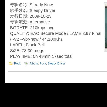
专辑名称: Steady Now
歌手姓名: Sleepy Driver
发行日期: 2009-10-23
专辑流派: Alternative
BiTRATE: 210kbps avg
QUALiTY: EAC Secure Mode / LAME 3.97 Final
/ -V2 --vbr-new / 44.100Khz
LABEL: Black Bell
SiZE: 78.30 megs
PLAYTiME: 0h 49min 17sec total
Rock
Album
,
Rock
,
Sleepy Driver