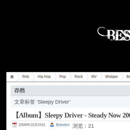
Rnb
Hip Hop
Pop
Rock
MV
Mixtape
Be
存档
文章标签 ‘Sleepy Driver’
【Album】Sleepy Driver - Steady Now 2009
2009年10月24日
Brandon
浏览：21