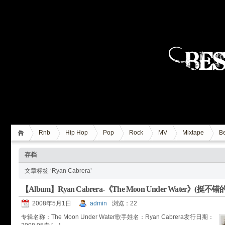
Rnb
Hip Hop
Pop
Rock
MV
Mixtape
Be
存档
文章标签 ‘Ryan Cabrera’
【Album】Ryan Cabrera-《The Moon Under Water》(
2008年5月1日
admin
浏览：22
专辑名称：The Moon Under Water歌手姓名：Ryan Cabrera发行日期：