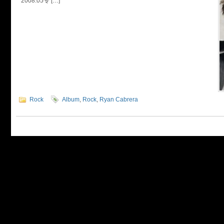
2008.05专 […]
Rock
Album
,
Rock
,
Ryan Cabrera