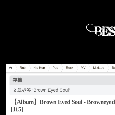
Rnb
Hip Hop
Pop
Rock
MV
Mixtape
Be
存档
文章标签 ‘Brown Eyed Soul’
【Album】Brown Eyed Soul - Browneyed 
[115]