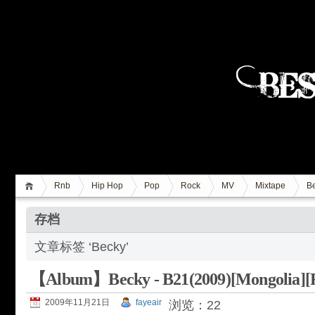
Rnb
Hip Hop
Pop
Rock
MV
Mixtape
Be
存档
文章标签 ‘Becky’
【Album】Becky - B21(2009)[Mongolia]
2009年11月21日
fayeair
浏览：22