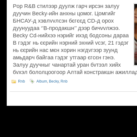
Pop R&B стилээр дуулж гарч ирсэн залуу
дуучин Becky-ийн анхны цомог. Цомгийг
БНСАУ-д хэвлvvлсэн бєгєєд CD-д орох
дуунуудаа ‘’B-продакшн’’ дээр бичvvлжээ.
Becky Cd-нийхээ нэрийг ихэд бодсоны дараа
B гэдэг нь єєрийн нэрний эхний vсэг, 21 гэдэг
нь єєрийн нас мєн хорин нэгдvгээр зуунд
амьдарч байгаа гэдэг утгаар єгсєн гэнэ.
Залуу дуучныг чанартай уран бvтээл хийх
бvхэл бололцоогоор Алтай констракшн ажилладаг ю
Rnb
Album
,
Becky
,
Rnb