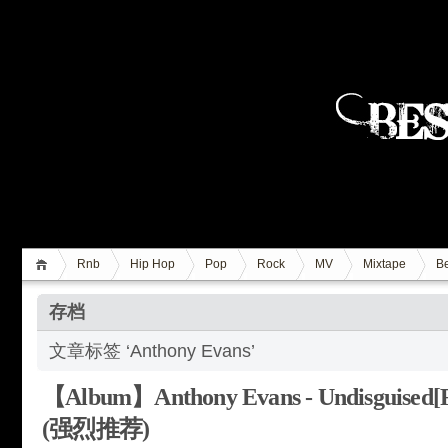
Rnb
Hip Hop
Pop
Rock
MV
Mixtape
Be
存档
文章标签 ‘Anthony Evans’
【Album】Anthony Evans - Undisguised[R
(强烈推荐)