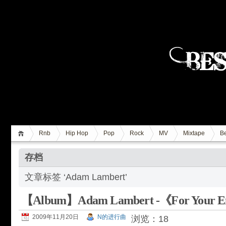
Rnb
Hip Hop
Pop
Rock
MV
Mixtape
Be
存档
文章标签 ‘Adam Lambert’
【Album】Adam Lambert -《For Your En
2009年11月20日
N的进行曲
浏览：18