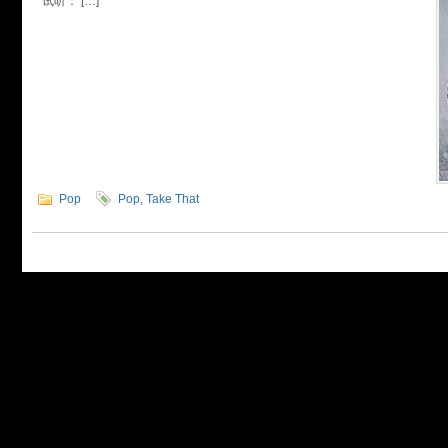
试听： […]
Pop
Pop
,
Take That