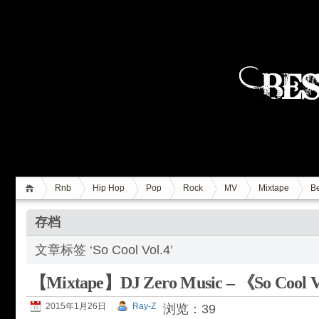
Rnb
Hip Hop
Pop
Rock
MV
Mixtape
Be
存档
文章标签 ‘So Cool Vol.4’
【Mixtape】DJ Zero Music – 《So Cool 
2015年1月26日
Ray-Z
浏览：39