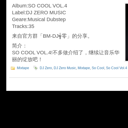
Album:SO COOL VOL.4
Label:DJ ZERO MUSIC
Geare:Musical Dubstep
Tracks:35
来自官方群「BM-DJ╅零」的分享。
简介：
SO COOL VOL.4!不多做介绍了，继续让音乐华
丽的绽放吧！
Mixtape
DJ Zero
,
DJ Zero Music
,
Mixtape
,
So Cool
,
So Cool Vol.4