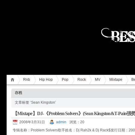
Rnb
Hip Hop
Pop
Rock
MV
Mixtape
Be
存档
文章标签 ‘Sean Kingston’
【Mixtape】DJ-《Problem Solvers》(Sean Kingston&T-Pai
2008年3月31日
admin
浏览：20
专辑名称：Problem Solvers歌手姓名：Dj Rah2k & Dj Rack$发行日期：200