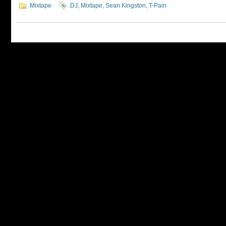
Mixtape
DJ
,
Mixtape
,
Sean Kingston
,
T-Pain