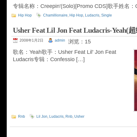
专辑名称：Creepin'(Solo)[Promo CDS]歌手姓名：Chami
Hip Hop
Chamillionaire
,
Hip Hop
,
Ludacris
,
Single
Usher Feat Lil Jon Feat Ludacris-Y
2008年1月2日
admin
浏览：15
歌名：Yeah歌手：Usher Feat Lil' Jon Feat
Ludacris专辑：Confessio […]
Rnb
Lil Jon
,
Ludacris
,
Rnb
,
Usher