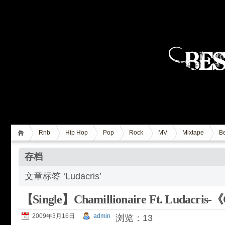
Rnb
Hip Hop
Pop
Rock
MV
Mixtape
Be
存档
文章标签 ‘Ludacris’
【Single】Chamillionaire Ft. Ludacris-
2009年3月16日
admin
浏览：13