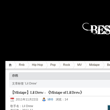
Rnb
Hip Hop
Pop
Rock
MV
Mixtape
Be
存档
文章标签 ‘Lil Drew’
【Mixtape】Lil Drew - 《Mixtape of Lil Drew》
2011年11月22日
译特
浏览：14
歌手名：Lil Drew