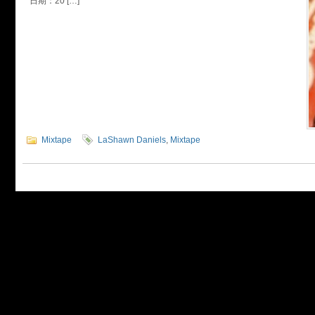
日期：20 […]
Mixtape
LaShawn Daniels
,
Mixtape