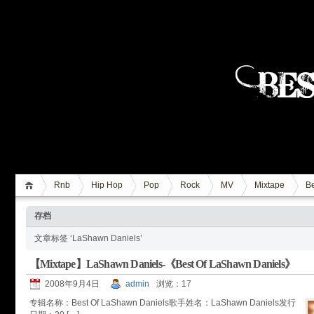
Rnb
Hip Hop
Pop
Rock
MV
Mixtape
Be
存档
文章标签 ‘LaShawn Daniels’
【Mixtape】LaShawn Daniels-《Best Of LaShawn Daniels》
2008年9月4日
admin
浏览：17
专辑名称：Best Of LaShawn Daniels歌手姓名：LaShawn Daniels发行