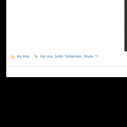
Hip Hop
Hip Hop
,
Justin Timberlake
,
Single
,
T.I.