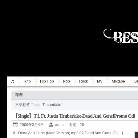
Rnb
Hip Hop
Pop
Rock
MV
Mixtape
Be
存档
文章标签 ‘Justin Timberlake’
【Single】T.I. Ft. Justin Timberlake-Dead And Gone[Promo Cd]
2009年3月4日
admin
浏览：20
01 Dead And Gone (Main Version).mp3 02 Dead And Gone (D […]