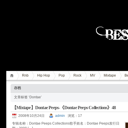
Rnb
Hip Hop
Pop
Rock
MV
Mixtape
Be
存档
文章标签 ‘Dontae’
【Mixtape】Dontae Peeps-《Dontae Peeps Collections》48
2008年10月24日
admin
浏览：17
专辑名称：Dontae Peeps Collections歌手姓名：Dontae Peeps发行日