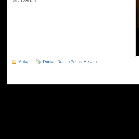
期：2008 […]
Mixtape
Dontae
,
Dontae Peeps
,
Mixtape