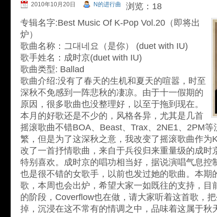
2010年10月20日
N的进行曲
浏览：18
专辑名字:Best Music Of K-Pop Vol.20（即将出
炉）
歌曲名称：그대네요（是你） (duet with IU)
歌手姓名：成时京(duet with IU)
歌曲类型: Ballad
歌曲介绍:没有了春天的生机和夏天的喧嚣，时至
深秋不免感到一阵悲秋的凄凉。由于十一假期的
原因，很多歌曲也没整理好，以至于拖到现在。
本月的好歌还是不少的，风格各异，尤其是几首
摇滚歌曲不错BOA、Beast、Trax、2NE1、2P
繁，但是为了这深秋之意，我改变了摇滚歌曲作为KP
改了一首抒情歌曲，来自于兵役归来重量级的成时京大
特别喜欢。成时京的唱功相当好，据说演唱气息控制
也是很不错的女歌手，以前也发过她的歌曲。本期的
歌，本周也会出炉，希望大家一如既往的支持，目前
的阶段，Coverflow也在做，请大家听着这首歌
掉，沉浸在这不常有的情调之中，品味着这属于秋