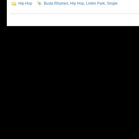
Hip Hop
Busta Rhymes
,
Hip Hop
,
Linkin Park
,
Single