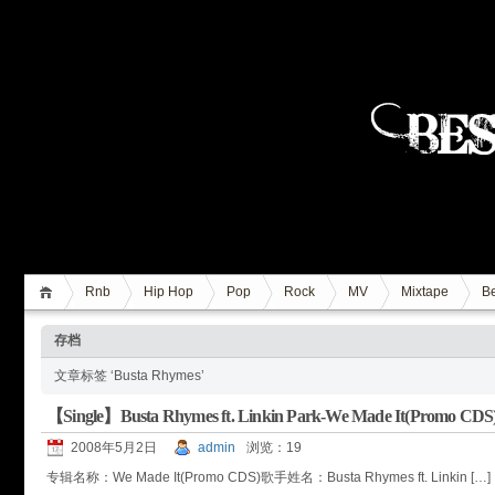
Rnb
Hip Hop
Pop
Rock
MV
Mixtape
Be
存档
文章标签 ‘Busta Rhymes’
【Single】Busta Rhymes ft. Linkin Park-We Made It(Promo CDS
2008年5月2日
admin
浏览：19
专辑名称：We Made It(Promo CDS)歌手姓名：Busta Rhymes ft. Linkin […]