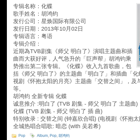
专辑名称：化蝶
歌手姓名：胡鸿钧
发行公司：星焕国际有限公司
发行日期：2013年10月02日
专辑语言：粤语
专辑介绍：
近期為TVB剧集《师父 明白了》演唱主题曲和插
曲而大获好评，人气急升的「巨声帮」胡鸿钧乘
势推出第二张专辑。《化蝶》收入九首歌曲，包
括《师父 明白了》的主题曲「明白了」和插曲「化
视剧《怀抱太阳的月亮》主题曲「交替之间」，及
等。
胡鸿钧 全新专辑 化蝶
诚意推介 :明白了 (TVB 剧集 - 师父 明白了 主题曲)
化蝶 (TVB 剧集 - 师父 明白了 插 曲)
特别收录 : 交替之间 (钟嘉欣合唱) (电视剧《怀抱
全城热唱合唱歌: 暗恋 (with 吴若希)
Pop
Album
,
Pop
,
胡鸿钧