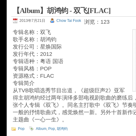
【Album】胡鸿钧 - 双飞[FLAC]
2013年7月21日
Chow Tai Fook
浏览：123
专辑名称：双飞
歌手名称：胡鸿钧
发行公司：星焕国际
发行年代：2012
专辑语种：粤语 国语
专辑风格：POP
资源格式：FLAC
专辑简介
从TVB歌唱选秀节目出道，《超级巨声2》亚军
得主胡鸿钧经过两年演绎多部电视剧歌曲的磨练后，
张个人专辑《双飞》。同名主打歌中《双飞》节奏
一般的抒情歌曲式，感觉焕然一新。另外十首新作还
主题曲《一心一生》。
Pop
Album
,
Pop
,
胡鸿钧