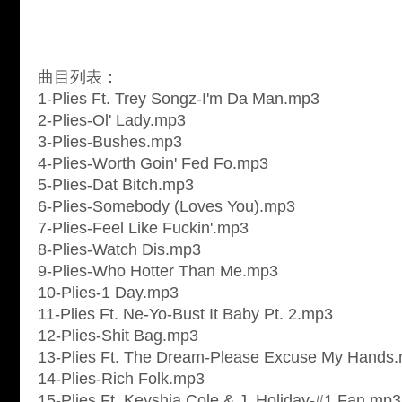
曲目列表：
1-Plies Ft. Trey Songz-I'm Da Man.mp3
2-Plies-Ol' Lady.mp3
3-Plies-Bushes.mp3
4-Plies-Worth Goin' Fed Fo.mp3
5-Plies-Dat Bitch.mp3
6-Plies-Somebody (Loves You).mp3
7-Plies-Feel Like Fuckin'.mp3
8-Plies-Watch Dis.mp3
9-Plies-Who Hotter Than Me.mp3
10-Plies-1 Day.mp3
11-Plies Ft. Ne-Yo-Bust It Baby Pt. 2.mp3
12-Plies-Shit Bag.mp3
13-Plies Ft. The Dream-Please Excuse My Hands
14-Plies-Rich Folk.mp3
15-Plies Ft. Keyshia Cole & J. Holiday-#1 Fan.mp3