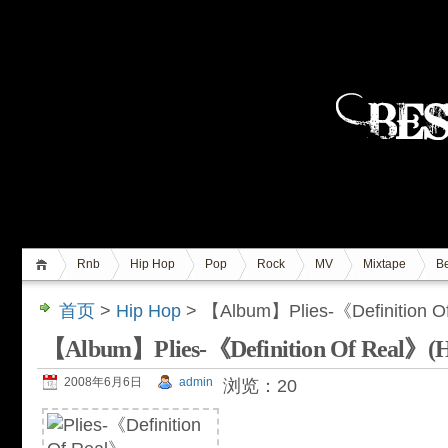
Rnb
Hip Hop
Pop
Rock
MV
Mixtape
Be
首页
>
Hip Hop
> 【Album】Plies-《Definition 
【Album】Plies-《Definition Of Real》
2008年6月6日
admin
浏览：20