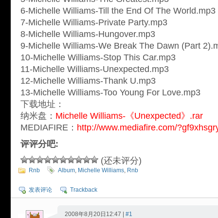
6-Michelle Williams-Till the End Of The World.mp3
7-Michelle Williams-Private Party.mp3
8-Michelle Williams-Hungover.mp3
9-Michelle Williams-We Break The Dawn (Part 2).
10-Michelle Williams-Stop This Car.mp3
11-Michelle Williams-Unexpected.mp3
12-Michelle Williams-Thank U.mp3
13-Michelle Williams-Too Young For Love.mp3
下载地址：
纳米盘：
Michelle Williams-《Unexpected》.rar
MEDIAFIRE：
http://www.mediafire.com/?gf9xhsgr
评评分吧:
(还未评分)
Rnb
Album
,
Michelle Williams
,
Rnb
发表评论
Trackback
2008年8月20日12:47 |
#1