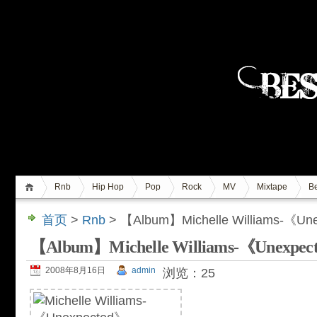
Rnb
Hip Hop
Pop
Rock
MV
Mixtape
Be
首页
>
Rnb
> 【Album】Michelle Williams-《
【Album】Michelle Williams-《Unex
2008年8月16日
admin
浏览：25