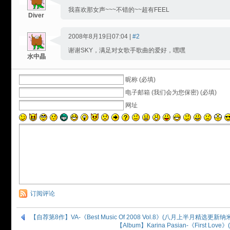
我喜欢那女声~~~不错的~~超有FEEL
Diver
2008年8月19日07:04 |
#2
谢谢SKY，满足对女歌手歌曲的爱好，嘿嘿
水中晶
昵称 (必填)
电子邮箱 (我们会为您保密) (必填)
网址
订阅评论
【自荐第8作】VA-《Best Music Of 2008 Vol.8》(八月上半月精选更新纳米
【Album】Karina Pasian-《First