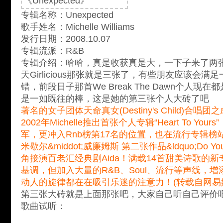
专辑名称：Unexpected
歌手姓名：Michelle Williams
发行日期：2008.10.07
专辑流派：R&B
专辑介绍：哈哈，真是收获真是大，一下子来了两
天Girlicious那张就是三张了，有些朋友应该会
错，前段日子那首We Break The Dawn个人
是一如既往的棒，这是她的第三张个人大砖了吧
著名的女子团体天命真女(Destiny's Child)合唱团之成员Mi
2002年Michelle推出首张个人专辑“Heart To Y
军，更冲入Rnb榜第17名的位置，也在流行专辑榜
米歇尔&middot;威廉姆斯 第二张作品&ldquo;Do Y
角接演百老汇经典剧Aida！满载14首甜美诗歌的
基调，但加入大量的R&B、Soul、流行等声线，
动人的旋律都在在吸引乐迷的注意力！(转载自网易
第三张大砖就是上面那张吧，大家自己听自己评价
歌曲试听：