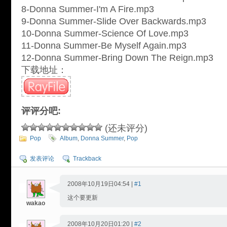
8-Donna Summer-I'm A Fire.mp3
9-Donna Summer-Slide Over Backwards.mp3
10-Donna Summer-Science Of Love.mp3
11-Donna Summer-Be Myself Again.mp3
12-Donna Summer-Bring Down The Reign.mp3
下载地址：
评评分吧:
(还未评分)
Pop
Album
,
Donna Summer
,
Pop
发表评论
Trackback
2008年10月19日04:54 |
#1
这个要更新
wakao
2008年10月20日01:20 |
#2