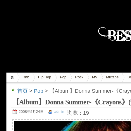
Rnb
Hip Hop
Pop
Rock
MV
Mixtape
Be
首页
>
Pop
> 【Album】Donna Summer-《Cr
【Album】Donna Summer-《Crayon
2008年5月24日
admin
浏览：19