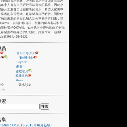
听的精品音乐歌曲，好听的音乐不分国界语言风
然每个人有各自的听歌品味喜欢的风格，因此小
都是分工发各自比较擅听的音乐，希望大家也尊
分享者的辛苦劳动。也希望有自己听歌方面比较
有独到来源的朋友也加入到分享者的行列来，精
Remix，自制好歌合辑，很棒的稀有老砖和最
的新砖都是OK的啦。如果觉得小博的歌曲和专辑
也希望推荐给身边的好朋友，好歌大家一起听!
usic超级群:42546931
成员
y
寵ルにち月ㄓ
子
N的进行曲
Fayeair
老黄
密纹唱片
饕餮猫猫
Rose
座天空 落地彤花
ＪoＪo
搜索
合集
st Music Of 2013(2013年每月新歌)