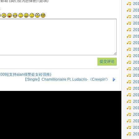
邮箱 (我们会为您保密) (必填)
20
址
20
20
20
20
20
20
20
20
20
20
》[2009](支持alan很赞处女砖强推)
20
【Single】Chamillionaire Ft. Ludacris-《Creepin'》
20
20
20
20
20
20
20
20
20