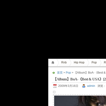
Rnb
Hip Hop
Pop
R
首页
>
Pop
> 【Album】BoA-《Best &
【Album】BoA-《Best & USA》[2
2009年3月16日
admin
浏览：