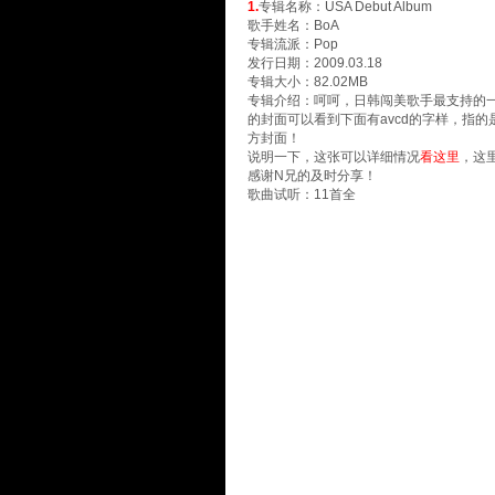
1.
专辑名称：USA Debut Album
歌手姓名：
BoA
专辑流派
：Pop
发行日期：2009.03.18
专辑大小：82.02MB
专辑介绍：呵呵，日韩闯美歌手最支持的
的封面可以看到下面有avcd的字样，指的是
方封面！
说明一下，这张可以详细情况
看这里
，这里
感谢N兄的及时分享！
歌曲试听：11首全