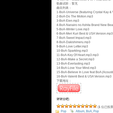
歌曲试听：暂无
曲目列表：
1-BoA-Universe (featuring Crystal Kay &
2-BoA-Do The Motion.mp3
3-BoA-Eien.mp3
4-BoA-Nanairo no Ashita Brand New Bea
5-BoA-Winter Love.mp3
6-BoA-Meri Kuri Best & USA Version.mp3
7-BoA-Sweet Impact.mp3
8-BoA-Dakishimeru.mp3
9-BoA-Love Letter.mp3
10-BoA-Sparkling.mp3
11-BoA-Key Of Heart.mp3.mp3
12-BoA-Make a Secret.mp3
13-BoA-Everlasting.mp3
14-BoA-Lose Your Mind.mp3
15-BoA-Believe In Love feat BoA (Acoust
16-BoA-Valenti Best & USA Version.mp3
下载地址：
评评分吧:
(
1
位已投票
Pop
Album
,
BoA
,
Pop