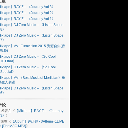
文章
ixtape】RAY-Z – 《Journey Vol.3》
ixtape】RAY-Z – 《Journey Vol.2》
ixtape】RAY-Z – 《Journey Vol.1》
ixtape】DJ Zero Music – 《Listen Space
l.8》
ixtape】DJ Zero Music – 《Listen Space
l.7》
ixtape】VA - Eurovision 2015 资源合集(音
视频)
ixtape】DJ Zero Music – 《So Cool
.10 Final》
ixtape】DJ Zero Music – 《So Cool
.Special》
ixtape】VA-《Best Music of Mortician》重
属生人勿进
ixtape】DJ Zero Music – 《Listen Space
l.6》
评论
n
发表在《
【Mixtape】RAY-Z – 《Journey
l.3》
》
表在《
【Album】许廷铿 - 3Album+1LIVE
s [Flac AAC MP3]
》