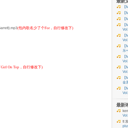
最新
【M
【M
【M
【M
(包内歌名少了个For，自行修改下)
Garrett).mp3
Vo
【M
Vo
【M
乐+
【M
Vol
irl On Top，自行修改下)
【M
Vol
【M
金
【M
Vo
最新
ke
Vo
tt
发
plu