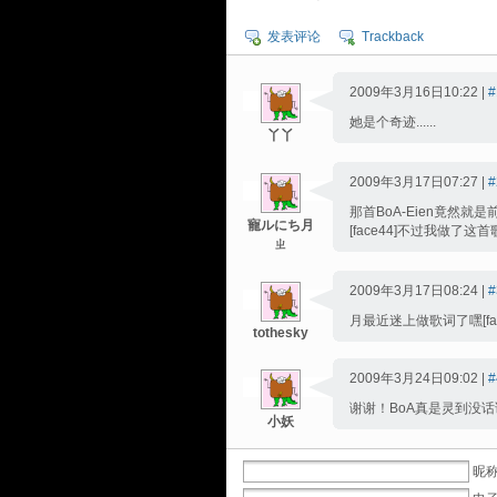
发表评论
Trackback
2009年3月16日10:22 |
#
她是个奇迹......
丫丫
2009年3月17日07:27 |
#
那首BoA-Eien竟然就是前
寵ルにち月
[face44]不过我做了这首歌
ㄓ
2009年3月17日08:24 |
#
月最近迷上做歌词了嘿[fac
tothesky
2009年3月24日09:02 |
#
谢谢！BoA真是灵到没
小妖
昵称