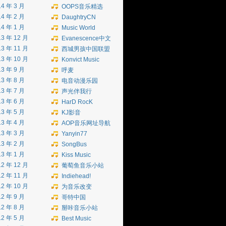
14 年 3 月
OOPS音乐精选
14 年 2 月
DaughtryCN
14 年 1 月
Music World
13 年 12 月
Evanescence中文
13 年 11 月
西城男孩中国联盟
13 年 10 月
Konvict Music
13 年 9 月
呼麦
13 年 8 月
电音动漫乐园
13 年 7 月
声光伴我行
13 年 6 月
HarD RocK
13 年 5 月
KJ影音
13 年 4 月
AOP音乐网址导航
13 年 3 月
Yanyin77
13 年 2 月
SongBus
13 年 1 月
Kiss Music
12 年 12 月
葡萄鱼音乐小站
12 年 11 月
Indiehead!
12 年 10 月
为音乐改变
12 年 9 月
哥特中国
12 年 8 月
掰咔音乐小站
12 年 5 月
Best Music