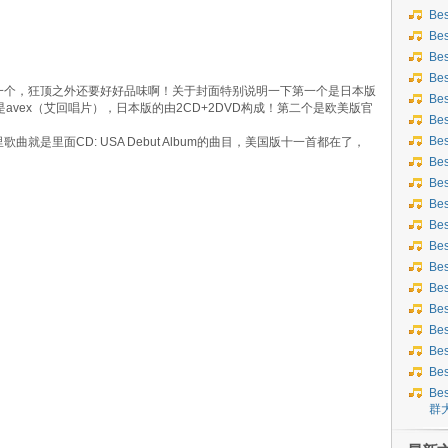
Be
Be
Be
Be
一个，狂顶之外还要好好品味啊！关于封面特别说明一下第一个是日本版
Be
avex（艾回唱片），日本版的由2CD+2DVD构成！第二个是欧美版官
Be
Be
歌曲就是里面CD: USA Debut Album的曲目，美国版十一首都在了，
Bes
Bes
Be
Be
Be
Be
Be
Be
Be
Be
Be
Bes
群