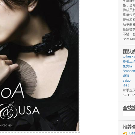
享最好
格，当
博成员
重每位
擅长和
品单曲和
新超赞
不错，
Best M
团队
tothesk
卷毛王
兔兔猫
Brandon
译特
saigo
子衿
射手
ΚС★
全站
搜
索：
推荐
Be