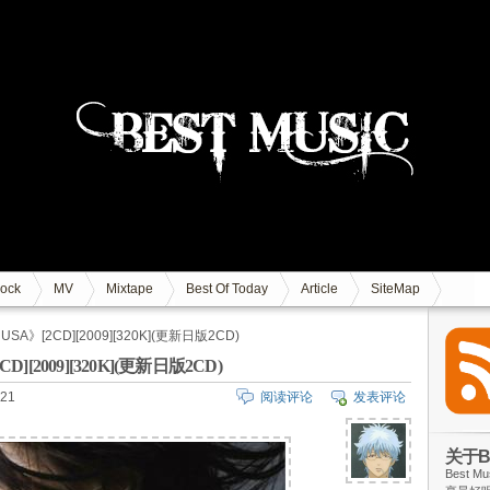
ock
MV
Mixtape
Best Of Today
Article
SiteMap
 USA》[2CD][2009][320K](更新日版2CD)
CD][2009][320K](更新日版2CD)
21
阅读评论
发表评论
关于Be
Best