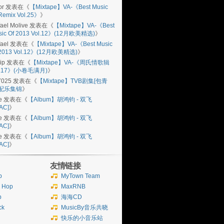
or
发表在《
【Mixtape】VA-《Best Music
Remix Vol.25》
》
ael Molive
发表在《
【Mixtape】VA-《Best
sic Of 2013 Vol.12》(12月欧美精选)
》
ael
发表在《
【Mixtape】VA-《Best Music
 2013 Vol.12》(12月欧美精选)
》
ip
发表在《
【Mixtape】VA-《周氏情歌辑
l.17》(小卷毛满月)
》
7025
发表在《
【Mixtape】TVB剧集[包青
]配乐集锦
》
e
发表在《
【Album】胡鸿钧 - 双飞
AC]
》
e
发表在《
【Album】胡鸿钧 - 双飞
AC]
》
e
发表在《
【Album】胡鸿钧 - 双飞
AC]
》
友情链接
b
MyTown Team
p Hop
MaxRNB
p
海海CD
ck
MusicBy音乐共晓
快乐的小音乐站