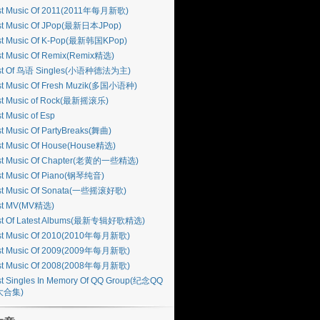
st Music Of 2011(2011年每月新歌)
st Music Of JPop(最新日本JPop)
st Music Of K-Pop(最新韩国KPop)
st Music Of Remix(Remix精选)
st Of 鸟语 Singles(小语种德法为主)
st Music Of Fresh Muzik(多国小语种)
st Music of Rock(最新摇滚乐)
t Music of Esp
t Music Of PartyBreaks(舞曲)
st Music Of House(House精选)
st Music Of Chapter(老黄的一些精选)
st Music Of Piano(钢琴纯音)
st Music Of Sonata(一些摇滚好歌)
st MV(MV精选)
st Of Latest Albums(最新专辑好歌精选)
st Music Of 2010(2010年每月新歌)
st Music Of 2009(2009年每月新歌)
st Music Of 2008(2008年每月新歌)
t Singles In Memory Of QQ Group(纪念QQ
大合集)