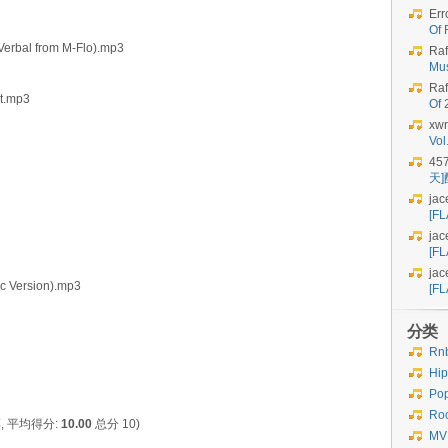
Err
Of 
 Verbal from M-Flo).mp3
Raf
Mu
Raf
t.mp3
Of
xwr
Vo
45
天
jac
[FL
jac
[FL
jac
ic Version).mp3
[FL
分类
Rn
Hi
Po
Ro
, 平均得分:
10.00
总分 10)
MV