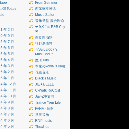
tape
From Summer
t Of Today
西尔德斯神话
icle
Music Sailor
音乐圣堂-混合理论
❤ 9〆〇's R&B City
21 年 2 月
❤
20 年 9 月
杂食性动物
15 年 7 月
狂野夏烙特
15 年 6 月
☆Verbal007 's
15 年 5 月
MusiCool™
15 年 4 月
魔.〢ЛКу
15 年 3 月
本家のkokia 's Blog
15 年 2 月
花狐音乐
15 年 1 月
Black's Music
14 年 12 月
JIE★BELLE
14 年 11 月
C-Walk RoCCs!
14 年 10 月
Jay-Z中文网
14 年 9 月
Trance Your Life
14 年 8 月
FANA - 烦啊
14 年 7 月
世界音乐
14 年 6 月
RNPmusic
14 年 5 月
Thexfiles