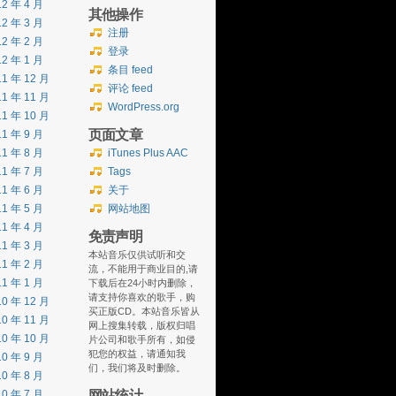
12 年 4 月
其他操作
12 年 3 月
注册
12 年 2 月
登录
12 年 1 月
条目 feed
11 年 12 月
评论 feed
11 年 11 月
WordPress.org
11 年 10 月
页面文章
11 年 9 月
11 年 8 月
iTunes Plus AAC
11 年 7 月
Tags
11 年 6 月
关于
11 年 5 月
网站地图
11 年 4 月
免责声明
11 年 3 月
本站音乐仅供试听和交
11 年 2 月
流，不能用于商业目的,请
11 年 1 月
下载后在24小时内删除，
请支持你喜欢的歌手，购
10 年 12 月
买正版CD。本站音乐皆从
10 年 11 月
网上搜集转载，版权归唱
10 年 10 月
片公司和歌手所有，如侵
犯您的权益，请通知我
10 年 9 月
们，我们将及时删除。
10 年 8 月
网站统计
10 年 7 月